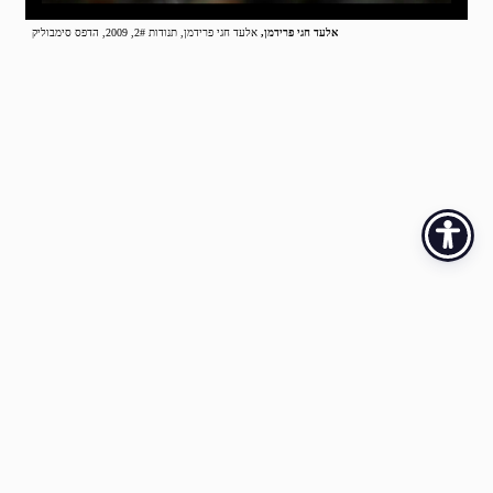
אלעד חגי פרידמן,
אלעד חגי פרידמן, תנודות 2#, 2009, הדפס סימבוליק
2026 © כל הזכויות שמורות לאגודת הציירים והפסלים – אמני ירושלים (ע"ר)
·