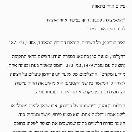
צילום אוחז בתאווה
“אגל-מצולה, ססגוני, רחף כציפור אחוזת-תאוה
להנחותני באור כלילו.”
יאיר הורוביץ, כל השירים, הוצאת הקיבוץ המאוחד, 2008, עמ’ 187
“הצָלם”, טוענת סוזן סונטאג בספרה הנודע הצילום כראי התקופה
(הוצאת עם עובד: 1979, עמ’ 70), “חומס ומשמר בעת ובעונה אחת,
מוקיע ומקדש”. התצלומים של אלעד חגי פרידמן פועלים על הצופה
לאורך קו המקשר בין שני הקטבים: הוא מוקיע את ההתייפייפות
הצילומית ובו בזמן מקדש אותה ואת התענגותו עליה.
הצילום בן זמננו, בפרשנותו של פרידמן, אינו שואף להיות ניטרלי או
לייצג אמת מוחלטת אחת. הוא מציע פיתוי, מושך וממתיק-סוד,
האוגר כוחות חלומיים בתוכו שמושכים את הצופה לשקוע בתוכם.