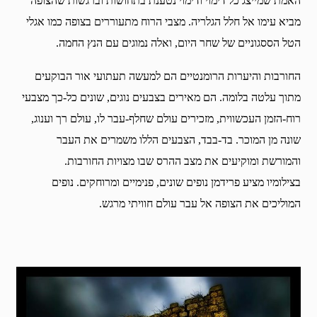
האמת שמייצג כל דימוי ודימוי נטענת בתחושות וברגשות שהצופה
מביא עימו אל חלל הגלריה. מצבי הרוח מתעוררים בצופה כמו אגלי
הטל הססגוניים של שחר היום, ואלה נמוגים עם הנץ החמה.
החורבות והיערות הרומנטיים הם למעשה תעתועי אור הבוקעים
מתוך עלטה בלומה. הם מאירים בצבעים נוגים, שונים כל-כך מצבעי
רוח-הזמן העכשווית, מזכירים עולם שחלף-עבר לו, עולם רך וענוג,
שונה מן המוכר. בד-בבד, הצבעים הללו משמרים את העבר
והמורשת ומוקיעים את מצב ההרס שבו מצויות החורבות.
בצילומיו מציע פרידמן נופים שונים, פנימיים ומרוחקים. נופים
המוליכים את הצופה אל עבר עולם חוויתי מרגש.