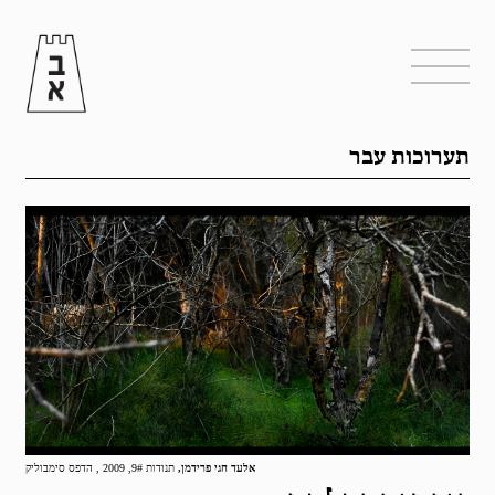
תערוכות עבר
אלעד חגי פרידמן,
תנודות 9#, 2009 , הדפס סימבוליק