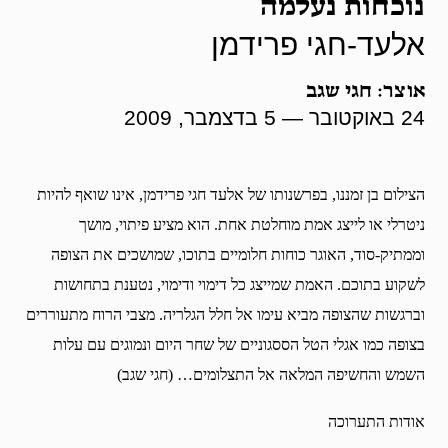
נוכחות נעלמה
אלעד-חגי פרידמן
אוצר: חגי שגב
24 באוקטובר — 5 בדצמבר, 2009
הצילום בן זמננו, בפרשנותו של אלעד חגי פרידמן, אינו שואף להיות
ניטרלי או לייצג אמת מוחלטת אחת. הוא מציע פיתוי, מושך
וממתיק-סוד, האוגר כוחות חלומיים בתוכו, שמושכים את הצופה
לשקוע בתוכם. האמת שמייצג כל דימוי ודימוי, נטענת בתחושות
וברגשות שהצופה מביא עימו אל חלל הגלריה. מצבי הרוח מתעוררים
בצופה כמו אגלי הטל הססגוניים של שחר היום ונמוגים עם עלות
השמש והחשיפה המלאה אל התצלומים… (חגי שגב)
אודות התערוכה