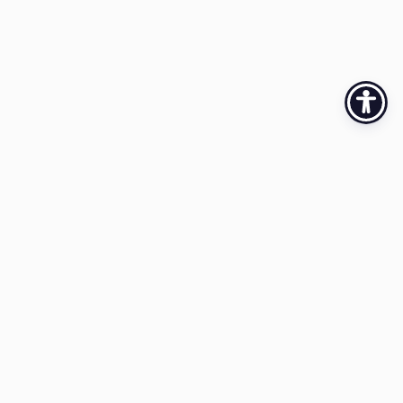
2026 © כל הזכויות שמורות לאגודת הציירים והפסלים – אמני
ירושלים (ע"ר)
· הצהרת נגישות