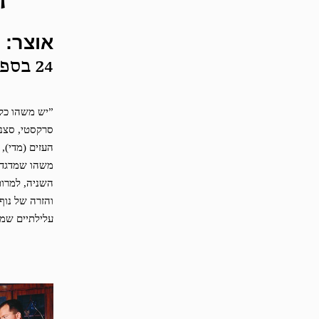
אוצר: ד
24 בספטמבר — 13 בנובמבר, 2005
”יש משהו כל 
סרקסטי, סצנו
העזים (מדי),
משהו שמדגדג 
השניה, למרות 
והזרה של נוף
עלילתיים שמחב