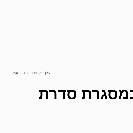
לילך וויס, מתוך: דרמה רוסית
במסגרת סדרת