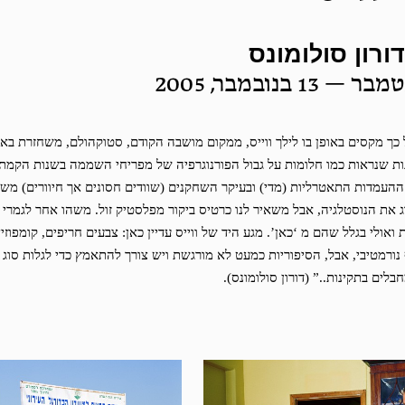
ורון סולומונס
כך מקסים באופן בו לילך ווייס, ממקום מושבה הקודם, סטוקהולם, משחזרת באופ
ת שנראות כמו חלומות על גבול הפורנוגרפיה של מפריחי השממה בשנות הקמת
 ההעמדות התאטרליות (מדי) ובעיקר השחקנים (שוודים חסונים אך חיוורים) משו
את הנוסטלגיה, אבל משאיר לנו כרטיס ביקור מפלסטיק זול. משהו אחר לגמרי 
ואולי בגלל שהם מ ‘כאן’. מגע היד של ווייס עדיין כאן: צבעים חריפים, קומפוזי
 נורמטיבי, אבל, הסיפוריות כמעט לא מורגשת ויש צורך להתאמץ כדי לגלות סוג 
לים בתקינות..” (דורון סולומונס).