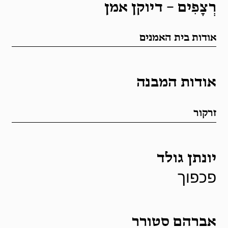
רְצָפִים – דיוקן אמן
אוגוסט
לחצו כאן
אודות בית האמנים
אודות המבנה
זרקור
יונתן גולד
פכפוך
אברהם סטורר