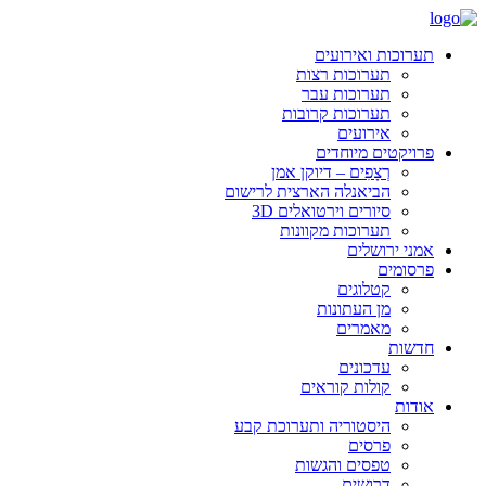
תערוכות ואירועים
תערוכות רצות
תערוכות עבר
תערוכות קרובות
אירועים
פרויקטים מיוחדים
רְצָפִים – דיוקן אמן
הביאנלה הארצית לרישום
סיורים וירטואלים 3D
תערוכות מקוונות
אמני ירושלים
פרסומים
קטלוגים
מן העתונות
מאמרים
חדשות
עדכונים
קולות קוראים
אודות
היסטוריה ותערוכת קבע
פרסים
טפסים והגשות
דרושים