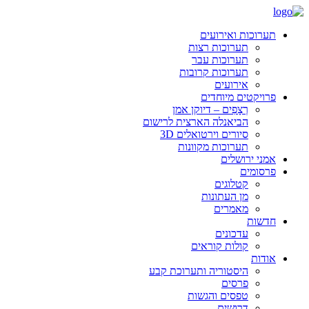
תערוכות ואירועים
תערוכות רצות
תערוכות עבר
תערוכות קרובות
אירועים
פרויקטים מיוחדים
רְצָפִים – דיוקן אמן
הביאנלה הארצית לרישום
סיורים וירטואלים 3D
תערוכות מקוונות
אמני ירושלים
פרסומים
קטלוגים
מן העתונות
מאמרים
חדשות
עדכונים
קולות קוראים
אודות
היסטוריה ותערוכת קבע
פרסים
טפסים והגשות
דרושים