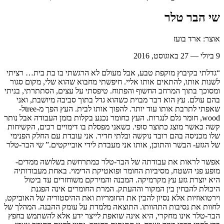
שי הבר טלר
אוצר: ארד בועז
9 ביולי — 27 באוגוסט, 2016
“גדלתי בקיבוץ מוקפת טבע, אבל מעולם לא הרגשתי בו בת בית… רציתי
לשנות אותו, להתאים אותו אליי. חיפשתי מחבוא שהוא שלי, מקום סגור
ומסוכך בתוך המרחב החשוף והפתוח. טיפסתי על עצים, הסתתרתי, בניתי
בהם עולם. עץ הוא דבר מבוית כשהוא גדל בתוך סביבה מיושבת, ואני
שאפתי לתרבת אותו עוד יותר. להפוך אותו לבית. העץ הפך מ-treeל-
wood, חומר גלם לנגרות. העץ כחומר נכנע בקלות בזמן העבודה אבל נותר
קשה כאשר מוצג כתוצר סופי. כשאני מפסלת בו דימויים רכים, הקשיחות
שלו מכניסה בהם רובד נוקשה ובלתי חדיר. אני עובדת עם החלק הפנימי
של הגזע- הבשר והתוכן, אותו אני מעבדת לידי אובייקטים.” שי הבר-טלר
אפשר לראות את עבודתה של הבר-טלר כמתרחשת בשלושה ממדים-
מופע פני השטח, מסיביות החומר ופואטיקת הדימוי. באחת מעבודותיה
היא יוצרת גזע עץ מקרמיקה. המבנה והמירקם משוחזרים עד ביטול
היכולת להבחין בין המקור וההעתק. המרת החומרים אינה הפגנת
וירטואוזיות אלא נסיון להבין את החומריות ואת ההיסטוריה של האוביקט,
לחוות את נסיבות התהוותו. התוצאה מלמדת על עומק ההבנה. המהלך של
הבר-טלר אינו מחקרי, היא אינה שואפת לייצר ידע אלא להשתמש בחפץ