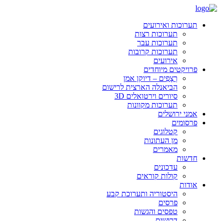
תערוכות ואירועים
תערוכות רצות
תערוכות עבר
תערוכות קרובות
אירועים
פרויקטים מיוחדים
רְצָפִים – דיוקן אמן
הביאנלה הארצית לרישום
סיורים וירטואלים 3D
תערוכות מקוונות
אמני ירושלים
פרסומים
קטלוגים
מן העתונות
מאמרים
חדשות
עדכונים
קולות קוראים
אודות
היסטוריה ותערוכת קבע
פרסים
טפסים והגשות
דרושים