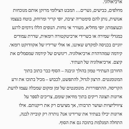
ארכיאולוגי.
מחלפים, כבישים, גשרים… המבט הצילומי מרוקן אותם מנוכחות
אנושית, נותן להם סימטריה יציבה, יופי קריר ומרוחק, בוטח בעצמו
ובעוצמתו; יופי מחליא, מעורר אי נוחות. הנופים הללו נידמים לרגע
כמגדלי שמירה או כשרידי ארכיטקטורה רומאית, שדרת עמודים
יווניים בכניסה למקדש שאיננו, או אולי שרידיו של אקוודוקט רומאי.
קידמה שמהדהדת ארכיאולוגיה. ריגושים של קידמה שמסמלים את
קיצם. ארכיאולוגיה של העתיד.
החורבן העתידי טמון בהולך וניבנה – הסוף כבר כתוב בתוך
המונומנטים. הרצון לגדול, להתפשט, לכבוש – מכיל בתוכו את זרע
הקריסה, ההתפוררות. מונומנטים של זמן ומקום שמכלה עצמו לדעת.
ארונות תצוגה ריקים בתוך מוזיאון שומם, צריכים לספר על
ציוויליזציות ועושר תרבותי, אך מציעים רק את ריקנותם. אילו
ארונות יכילו בעתיד את שרידינו אנו? נותרה רק קובייה לבנה,
התחלה המגלמת בתוכה גם את הסוף.