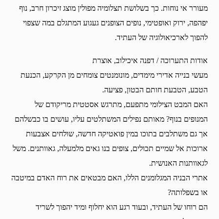
מעורר אי נוחות. כך בשלושת תצלומיה מפולין מוצג זיכרון חרב, נוף
יפהפה, ירוק ואופטימי, נופים הצופנים געגוע המתגלם במה שצפוי
להפוך לארכיאולוגיה של העתיד.
אודות התערוכה / דפנה איכילוב, אוצרת
מעשי בנייה אדירי מימדים, מונומנטים צומחים מן הקרקע, הכנעת
הטבע, הטבעת חותם הבטון, פציעה.
האם המבט הצילומי מתפעם, מתרגש אסטטית מריקודם של
המנופים בנוף? מאותם נפילים המשתלטים עליו, עושים בו כבשלהם
אך גם משתלבים בתוכו במין פואטיקה חדשה, שולחים אצבעות
ארוכות אל שמיים תכולים, צופים בנו גאים מלמעלה, גאוותנים. משל
לגאוותנות האנושית.
אתרי הבניה המגלומנים הללו, האם מבטאים את רוח האדם במיטבה
או בשפלותה?
הם רוחו של העתיד, ובעוד רגע הוא יחלוף ומיד יהפוך לשריד