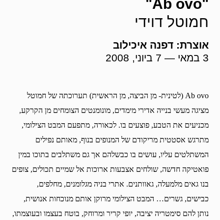
"Ab ovo"
חמוטל דוידי
אוצרת: דפנה איכילוב
3 במאי — 7 ביוני, 2008
Ab ovo (לטינית- מן הביצה, מן הראשית) תערוכתה של חמוטל
מציגה מעשי בנייה אדירי מימדים, מונומנטים הצומחים מן הקרקע,
מכניעים את הטבע, פוצעים בו. לכאורה, מתפעם המבט הצילומי,
מתרגש אסטטית מריקודם של המנופים בנוף, מאותם נפילים
המשתלטים עליו, עושים בו כבשלהם אך גם משתלבים בתוכו במין
פואטיקה חדשה, שולחים אצבעות ארוכות אל שמיים תכולים, צופים
בנו גאים מלמעלה, גאוותנים. אתרי בניה מגלומנים, מחלפים,
כבישים, גשרים… המבט הצילומי מרוקן אותם מנוכחות אנושית,
נותן להם סימטריה יציבה, יופי קריר ומרוחק, בוטח בעצמו ובעוצמתו,