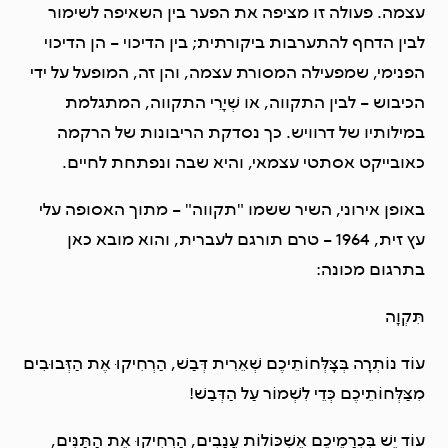
עצמה. פעולה זו מציפה את הפער בין השאיפה לשימור
לבין הדחף להתערבות ביקורתית; בין הדיכוי – הן הדיכוי
הפנימי, שמפעילה המסורת עצמה, והן זה, המופעל על ידי
הכיבוש – לבין התקווה, או שְׁיָרֵי התקווה, המתגלמת
במילותיו של דרוויש. כך נסדקת הריבונות של הרקמה
כאובייקט אסתטי עצמאי, והיא שבה ונפתחת לחיים.
באופן אירוני, השיר ששמו "תקווה" – מתוך האסופה עלי
עץ זית, 1964 – טרם תורגם לעברית, והוא מובא כאן
בתרגום מכונה:
תִּקְוָה
עוֹד נוֹתְרָה בְּצַָּלְּחוֹתֵיכֶם שְׁאֵרִית דְּבַשׁ, הַרְחִיקוּ אֶת הַזְּבוּבִים
מִצַּלְּחוֹתֵיכֶם כְּדֵי לִשְׁמוֹר עַל הַדְּבַשׁ!
עוֹד יֵשׁ בְּכְרָמֵיכֶם אֶשְׁכּוֹלוֹת עֲנָבִים, הַרְחִיקוּ אֶת הַתַּנִּים,