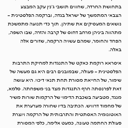
בתחושת החרדה, שחווים תושבי ג'נין עקב המבצע
הצבאי המתמשך של ישראל בגדה, וברקמה הפלסטינית –
נושאים המעסיקים את שתיהן. תוך כדי תנועה מתמשכת
מתהווה ביניהן מרחב דחוס של קִרבה והזרה, שבו השפה,
הפחד והחומר, שמהם עשויה הרקמה, שזורים אלה
באלה.
איסראא רוקמת כאקט של התנגדות למחיקת התרבות
הפלסטינית – פעולה, שבמובנים רבים היא גם מעשה של
שימור, של החייאת מסורת תחת תנאי דיכוי. היא עושה
זאת לפרנסתה חרף התנגדות מצד בני משפחתה. סלמא,
מנגד, מטביעה בשכבת הדימוי של הרקמות שורות משיר
של מחמוד דרוויש. הכתיבה בדיו שחורה מערערת את
האוטונומיה האסתטית והתרבותית של הרקמה ויוצרת
פעולת החתמה טעונה, כמעט אלימה, כלפי המסורת