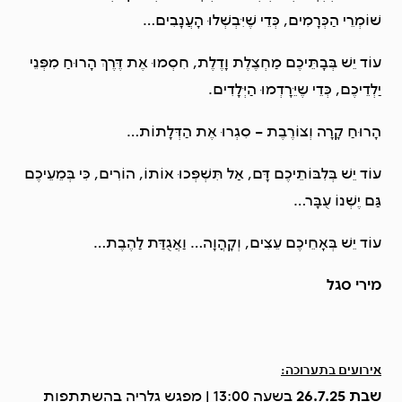
שׁוֹמְרֵי הַכְּרָמִים, כְּדֵי שֶׁיִּבְשְׁלוּ הָעֲנָבִים…
עוֹד יֵשׁ בְּבָתֵּיכֶם מַחְצֶלֶת וָדֶלֶת, חִסְמוּ אֶת דֶּרֶךְ הָרוּחַ מִפְּנֵי
יַלְדֵיכֶם, כְּדֵי שֶיֵּרָדְמוּ הַיְּלָדִים.
הָרוּחַ קָרָה וְצוֹרֶבֶת – סִגְרוּ אֶת הַדְּלָתוֹת…
עוֹד יֵשׁ בְּלִבּוֹתֵיכֶם דָּם, אַל תִּשְׁפְּכוּ אוֹתוֹ, הוֹרִים, כִּי בְּמֵעֵיכֶם
גַּם יֶשְׁנוֹ עֻבָּר…
עוֹד יֵשׁ בְּאָחֵיכֶם עֵצִים, וְקָהֳוָה… וַאֲגֻדַּת לַהֶבֶת…
מירי סגל
אירועים בתערוכה:
שבת 26.7.25
בשעה 13:00 | מפגש גלריה בהשתתפות