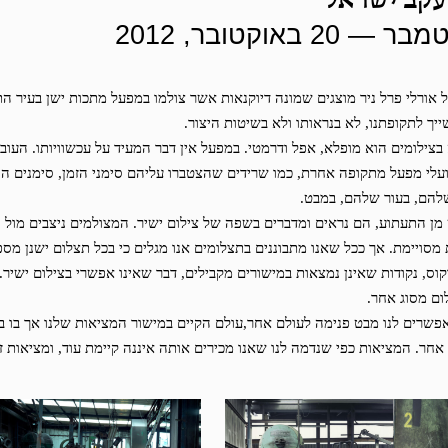
עקב ישראל
אורלי פרל ניר מוצגים שמונה דיוקנאות אשר צולמו במפעל מתכות ישן בעיר ה
יך לתקופתנו, לא בנראותו ולא בשיטות היצור.
בצילומים הוא מופלא, אפל ודרמטי. במפעל אין דבר המעיד על עכשוויותו. העובד
עלי מפעל מתקופה אחרת, כמו שרידים שהצטברו עליהם סימני הזמן, סימנים ה
להם, בעור שלהם, במבט.
מן התעתוע, הם נראים ומדברים בשפה של צילום ישיר. המצולמים ניצבים מול 
מסויימת. אך ככל שאנו מתבוננים בתצלומים אנו מגלים כי בכל תצלום ישנן מספ
וס, נקודות שאינן נמצאות במישורים מקבילים, דבר שאינו אפשרי בצילום ישיר. 
לום מסוג אחר.
שרים לנו מבט פנימה לעולם אחר,עולם הקיים במישור המציאות שלנו אך בו ב
 אחר. המציאות כפי שנדמה לנו שאנו מכירים אותה איננה קיימת עוד, ומציאות זו