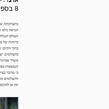
אוצר: י
8 בספטמבר — 20 באוקטובר, 2012
בתערוכתה של 
הנראה כלא שי
העולם הנגלה 
כרוחות של פו
בתוך הקיום ש
בתצלומים יש 
משדר אמינות 
הנמצאות בפוק
כי מדובר בצי
התצלומים מאפ
זמן או למקום