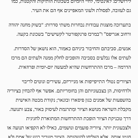
לירושלים: לאינטימי, לחיי היומיום בשכונות הותיקות והקטנות, כמו
גם לעזובה, לפסולת ולעוני המאפיינים אף הם את העיר.
בתערוכה מוצגות עבודות נבחרות משתי סדרות: “בשוק מחנה יהודה
ורחוב אגריפס” ו”במרכז פרנקפורטר לקשישים” בשכונת בקעה.
אנשים, סביבתם והחיבור ביניהם כאמור, הוא נושאן של הסדרות.
לעתים אלו נבלעים בסביבה והופכים לחלק ממנה ולעתים הם מרכז
הדרמה – מרכז ההתרחשות שהיא למעשה יום-יומית ופרוזאית.
הציורים נטולי התייפייפות או מנייריזם, עשירים ונוטים לריבוי
ולדחיסות, הן בצבעוניותם והן בחומריותם. אפשר אף להבחין בציוריה
בהשפעות של אמנים כגון פיסארו ובונאר; נקודת מבטה האישית
מקבלת השראה מנושא הציור ומִתרגמת לעיסוק באור, צבע ותנועה.
דרך טכניקת הציור הופכת ההתרחשות המתוארת לחגיגית
ולצבעונית יותר. ציוריה פועמים ונושמים, כאילו לא הקפיאו תנועה או
חנטו אותה, אלא הצליחו להשהותה. הציור מעביר רגש של אמת ולא