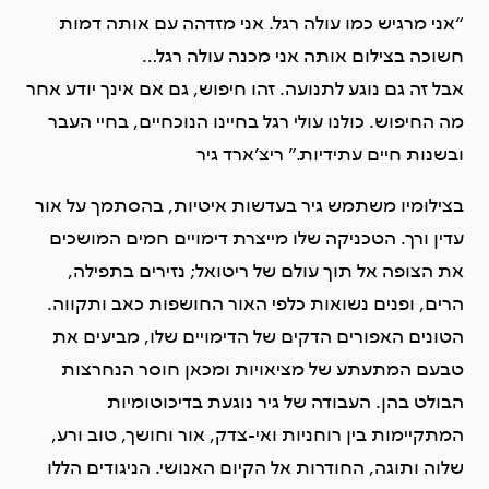
“אני מרגיש כמו עולה רגל. אני מזדהה עם אותה דמות
חשוכה בצילום אותה אני מכנה עולה רגל…
אבל זה גם נוגע לתנועה. זהו חיפוש, גם אם אינך יודע אחר
מה החיפוש. כולנו עולי רגל בחיינו הנוכחיים, בחיי העבר
ובשנות חיים עתידיות.” ריצ’ארד גיר
בצילומיו משתמש גיר בעדשות איטיות, בהסתמך על אור
עדין ורך. הטכניקה שלו מייצרת דימויים חמים המושכים
את הצופה אל תוך עולם של ריטואל; נזירים בתפילה,
הרים, ופנים נשואות כלפי האור החושפות כאב ותקווה.
הטונים האפורים הדקים של הדימויים שלו, מביעים את
טבעם המתעתע של מציאויות ומכאן חוסר הנחרצות
הבולט בהן. העבודה של גיר נוגעת בדיכוטומיות
המתקיימות בין רוחניות ואי-צדק, אור וחושך, טוב ורע,
שלוה ותוגה, החודרות אל הקיום האנושי. הניגודים הללו