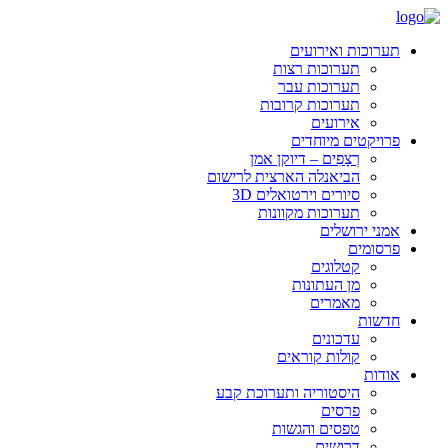
תערוכות ואירועים
תערוכות רצות
תערוכות עבר
תערוכות קרובות
אירועים
פרויקטים מיוחדים
רְצָפִים – דיוקן אמן
הביאנלה הארצית לרישום
סיורים וירטואלים 3D
תערוכות מקוונות
אמני ירושלים
פרסומים
קטלוגים
מן העתונות
מאמרים
חדשות
עדכונים
קולות קוראים
אודות
היסטוריה ותערוכת קבע
פרסים
טפסים והגשות
דרושים