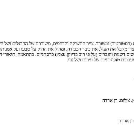
 פסל, צייר, רפא (רסטורטור) ומשורר. צייר התשוקה והדחפים, משוררם של ההרגלים וש
 מצדו מקבל את העול, את כובד הכבידה, ומחיל את החוק על טבעו ועל אמנות
נשים דשנות והגברים (על פי רוב בדיוקן עצמו) כרסתניים. בהתאמה, תיאור
ערכים טופוגרפיים של עירום ושל נוף.
י