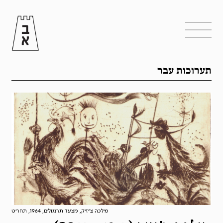
תערוכות עבר
מילכה צ'יזיק, מצעד תרנגולים, 1964, תחריט