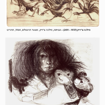
מילכה צ'יזיק (1937 – 2011) – הביתה,
מילכה צ'יזיק, מצעד תרנגולים, 1964, תחריט