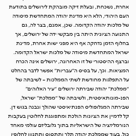
אחרת, נשכחת, ובעלת זיקה מובהקת לירושלים בתודעת
העם היהודי, הלא היא מדינת יהודה המתחדשת מיסודה
של מלכות יהודה הקדומה. שכן, אמנם, בצר לה, גם
התנועה הציונית היתה בין מבקשי ידה של ירושלים, אך
בחלוף הזמן נדחקה אף היא מפני ישות אחרת, מדינת
ישראל המתחדשת מיסודה של מלכות ישראל הקדומה.
וברצף ההיסטורי של זו האחרונה, ירושלים אינה הכרח
המציאות. וכך, על בסיס ה”עבריות” אפשר לדבר בהחלט
על התפלגות מחודשת לשתי הממלכות – לשיבתה של
“ממלכת” יהודה שבירתה ירושלים “עיר האלוהים”
הפנ-מונותאיסטית, ולשיבתה של “ממלכת” ישראל,
שבירתה המגלופוליס הפנתיאיסטי שהולך ונבנה בגוש דן.
קל לדמיין את הציונות הולכת ומתפוגגת לחלוטין בעקבות
הנורמליזציה של הישראליות בתוך גלובליזם עולמי מאחד
כול, בעוד שממלכת יהודה תלך ותתסוס ותתנוון לחלופין