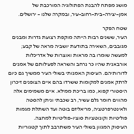
מושג מפתח להבנת הפתולוגיה המורכבת של
אמן–יצירה–בית–רחוב–עיר, ובמקרה שלנו – ירושלים.
שטח הפקר
העיר, ששנים רבות הייתה מוקפת רצועת גדרות ומבנים
מגובבים, השאירה בתודעת יושביה מראה של קבע;
למעשה שומרו בה מראות ואוצרות של אדריכלות
אורבאנית שהיו כר נרחב והשראה לפעילותם של אמנים
לדורותיהם. העיסוק האמנותי בשולי העיר ממשיך גם כיום
לרתק אמנים למקומות ששרדו בהם איים הצופנים זיכרון
היסטורי קפוא, כמו בריכת ממילא. איים משמימים אלה
מהווים חומר גלם עשיר, רב שכבתי וניתן להסטה
ולאינטרפרטציה, מריאליזם בוטה ועד השתלת מגמות
פוליטיות וקונוטציות סוציו-פוליטיות למחצה.
העיסוק המגוון בשולי העיר משתרבב לתוך קטגוריות