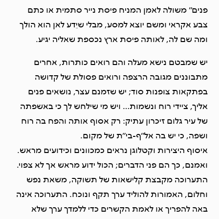
פנים” משולה לאמן המניח פיסת נייר סתמית או כתם
צבע אקראי ומשם יוצא למסע, מבלי שיֵדע לאן הוא הולך
ומה שם לה, לאותה פיסת ארץ נכספת שאליה יגיע.
יש שמבטם נישא מעלה והם רואים כותרות, אחרים
מתבוננים מגובה הרצפה ורואים פסולת של קדושה
בפתקאות צופנות סוד; יש שזמנם עצר, נושאים פנים
אליך, ציידי רוח ונשמות… ויש מי שילחש לך כי באשפתה
של עיר גלום זיכרון עתיק: רק אסוף אותה והפח בה רוח
ושפה, כי יש בה אל”ף-בי”ת של מקום.
איסוף היצירות וקִטלוגן נראים כמכוונים וכידועים מראש.
ואמנם, כך הם פני הדברים; הכול ידוע מראש אך לא צפוי.
התערוכה מקבצת קלישאות של תשוקה, משאת נפש
וחלום, האמורות להוליד ערך תקף ונוכח. התערוכה אינה
באה להפריך או לאמת הקשרים כדי ללמדך ערך שלא