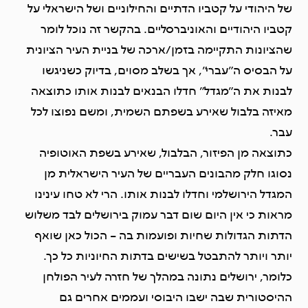
של היהודי על קטביו הדתיים והחילוניים ושל הישראלי על
קטביו היהודיים והאוניברסליים. בהקשר זה נוכל לומר
שהציונות התקיימה בזמן/ארכה של בניית העיר הציונית
על הבסיס ה”עברי”, אך בשלב מסוים, בדיוק כשניגשו
לבנות את ה”מגדל” חדלו הבנאים לבנות אותו כתוצאה
מאיזה בלבול שאירע בשפתם השמית, ומשם נפוצו לכל
עבר.
כתוצאה מן הפיזור, הבלבול, שאירע בשפת האוטופיה
נסוגו חלק מהבונים העבריים של העיר הישראלית מן
המגדל הירושלמי וחדלו לבנות אותו. הרי לא טחו עינינו
מראות כי אין היום שום דבר עמוק בירושלים לבד משלוש
הדתות הגדולות שחיות ופועמות בה – הכול כאן שואף
יותר ויותר להתבטל בשישים בדתות החיוניות כל כך.
כלומר, ירושלים נתונה במהלך של חזרה לעיר הפולחן
ההיסטורית שבה ישבו היבוסי ועממים אחרים גם