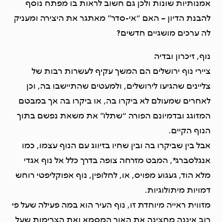
אמנותיות שונות ולכן גם חשוב לראות בו מפתח נוסף
להבנת הדיון – האם “אי-סדר” מאתגר את היצירה ומעניק
לה ערכים מושגיים חדשים?
נוף, זיכרון ובדיה
ציירי נוף ירושלים הם המשך עקיף לעשרות רבות של
צליינים שהגיעו לירושלים, ולמעטים שהתיישבו בה, וכן
לאחרים שמעולם לא ביקרו בה, או ביקרו בה אך במבטם
המזוגג ובדמיונם הפורה “שתלו” את משאת נפשם בתוך
הנוף הקיים.
אבל בין שביקרו בה ובין שחיו בזיווג עם הנוף עצמו, כמו
אנגלסברג*, המבט מזרחה צופה בדרך כלל אל נוף אגדי
מלא הוד, געגוע מפויס, או, לחלופין, נוף אפוקליפטי רוחש
דמויות מיתולוגיות.
מזווית ראייה מיוחדת זו, נוף העיר הוא במה פעילה שעל פי
רוב איננה מחצינה את האור המסמא ואת הצרימות שעל