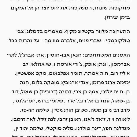
מתקופות שונות, המשקפות את יחס יוצריהן אל המקום
בזמן יצירתן.
התערוכה מלווה בקטלוג מקיף. מאמרים בקטלוג: צבי
טולקובסקי – שברי פנים, אלברט סוויסה – על נהרות בבל
האמנים המשתתפים: חנאן אבו-חוסיין, אתי אברג’ל, לארי
אברמסון, יונתן אופק, ג’ודי אורסתיו, שי אזולאי, לב
איליזירוב, חיה אסתר, תומר אפלבאום, מקס אפשטיין,
ימימה ארגז פרומן, אנדי ארנוביץ, מוטקה בלום, חנה
בן-חיים יולזרי, אסף בן צבי, דבורה (דבורית) בן שאול, דוד
בן-שאול, ענת בראל ויובל יאירי, שלומי ברוש, יוסי גלנטי,
מרב דביש בן משה, סטיבן הורנשטיין, שלמה הר-פז,
ליאורה וייז, ז’אק ז’אנו, ראובן זהבי, לנה זידל, לאה זרמבו,
מגדלנה חפץ, דינה טולדנו, טליה טוקטלי, שלמה יהודיין,