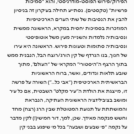
הפירוק/פירוש הפוסט-מודרניסטי, והוא “סמיכות
פרשיות” (טקסטים). נסתייע תחילה בעיקרון זה בניסיון
להבין את הנסיבות של שתי הערים הארכיטיפיות
המוזכרות בסמיכות יחסית במקרא, הראשונה ממשית
ונסיבותיה נלמדות והשנייה מעין משל אוטופיסטי
ונסיבותיה סתומות וטעונות פירוש. הראשונה היא עירו
של חנוך, בנו הנרדף של קין הורג/רוצח הבל, הנבנית ממש
בתוך הרצף ה”היסטורי” המקראי של “העולם”, מתוך
שובע תלאות ונדודים, ואשר, ברוח הראשוניות
הבראשיתית הארכיטיפית (“אבי כל…”) השורה על פרשה
זו, מייצגת את הולדת ה”עיר מקלט” השבטית, אֵם כל עיר
ומושב בציביליזציה הראשונית העתיקה, הנבראת
והמושתתת על תנועת המטוטלת שבין הרג (רצח) מחד
וחשש מנקמה מאידך. שכן, למך, דור חמישי(!) לקין מדבר
על נקמה “פי שבעים ושבעה” בכל מי שיפגע בבני קין