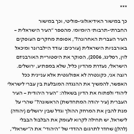
***
כך במישור האידיאולוגי-פוליטי, וכך במישור
החברתי-תרבותי היומיומי. מהספר “העיר הישראלית –
העיר העברית האחרונה?”, אסופת מחקרים העוסקים
באורבניות הישראלית (עורכים: עודד היילברונר ומיכאל
לוין, רסלינג, 2006), הסוקר את היסטוריית האורבניזם
הישראלי, נעדרת מהדיון כליל, שלא במפתיע, ירושלים.
רוצה אני, כקונטרה לא אפולוגטית אלא עניינית ככל
האפשר, להמשיך את ההנגדה המובלעת בין עברי לישראלי
ליהודי ולפתוח את הדיון בשאלה: “העיר היהודית – העיר
העברית (עיר יהודה המתחדשת) הראשונה?” שהרי על
מנת להבין את המרחק ההולך וגדל שבין ירושלים (יהודה)
לישראל, יש תחילה לקרוא לעומק את הבלבול הבבלי
(להלן) שחדר לתרגום ההדדי של “היהודי” את ה”ישראלי”,