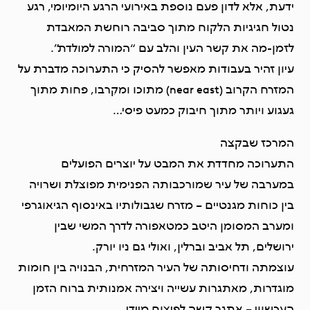
ידעת, אלא לדון פעם נוספת באירועי הרגע היומיומי, רגע
נטול חגיגיות הלקוח מתוך סביבה רוחשת המאבדת
לזמן-מה את קשר העין והלב עם “המורה למולדת”.
עיון זהיר בעבודות מאפשר להסיק כי התערוכה מדברת על
המזרח הקרוב (near east) מתוכו ומקִרבו, פחות מתוך
געגוע ויותר מתוך חיבוק כמעט פיסי…
המרכז שבקצה
התערוכה מחדדת את המבט על יוצרים הפועלים
במערבה של עיר שמורכבותה הפנימית מפוצלת ושרויה
בין כוחות מגנטיים – מזרח שגבולותיו באינסוף הגיאוגרפי
ומערב המסומן היטב כמטאפורה לדרך המשי שבין
ירושלים, תל אביב וברלין, ואולי גם ניו יורק.
עוצמתה ודחיסותה של העיר המזרחית, הבנויה בין חומות
מוגדרות, מאתגרות עשייה ויצירה אמנותית ברוח הזמן
העכשווי – אתגר קשה לפיצוח מיידי.