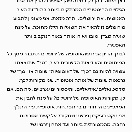
כאן נעסוק בהן רק במידה שהן יאפשרו להבין את אחד
הגילויים ההיסטוריים המרתקים ביותר בתולדות העיר
האנושית: את ירושלים. יתרה מזאת, אני מעוניין לתבוע
מירושלים זו להאיר את השאלות הללו מתוכה, על מנת
שאלה מצדן ישובו ויאירו אותה באור הנוקב ביותר
האפשרי.
לצורך הדיון אניח שהאוטופיה של ירושלים תתברר מסך כל
המיתוסים והאידיאות הקשורים בעיר, “סך” שתוצאתו
עשויה להיות גם “סך” של “אוטופיות” שונות או “סך” של
גרסאות שונות של אותה אוטופיה. שני מקורות לכך:
טקסטואליים/אידיאליים, והיסטוריים/ארציים. מה הם, אם
כן, מקורות האוטופיה של ירושלים? על מנת להבין את
המאפיינים הייחודיים בהתפתחות אוטופיית עיר התנ”ך
אני נוקט בעיקרון פרשני שמקובל על קשת אסכולות
רחבה, מהמסורתית ביותר ועד אחרון זרמיו של