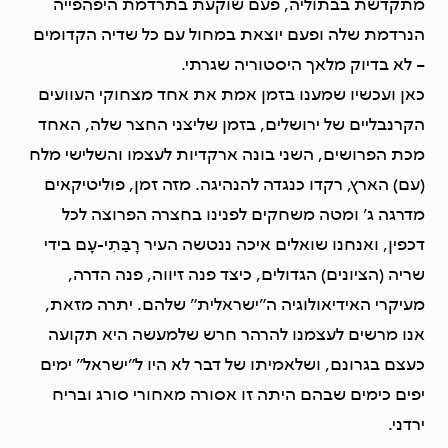
מתקדשת בבתוליה, פעם שוקעת בתרדמת היפהפייה
הנרדמת שלה ופעם יוצאת במחול עם כל שדיה הקדומים
– לא בדיוק מלאך היסטוריה שגרתי.
כאן ועכשיו שמענו בזמן אמת את אחד מצחוקי העוועים
הקרנבליים של ירושלים, בזמן שליצני החצר שלה, האחד
מכת הפרושים, השני בונה ארקדיות לעצמו והשלישי מלח
(עם) הארץ, רקדו כנגדה להנהיגה. מזה זמן, פוליטיקאים
מדרגה ג’ ומטה משחקים לפנינו בחצרה הפרוצה לכל
דכפין, ואנחנו שואלים איכה ננטשה העיר רָבַּתִי-עָם בידי
שריה (הציונים) הגדולים, כיצד פנה זיווה, פנה הדרה,
מעיקרי האידיאולוגיה ה”ישראלית” שלהם. יתרה מזאת,
אנו מרשים לעצמנו להרהר חרש שלמעשה היא תקועה
כעצם בגרונם, ושלאמיתו של דבר לא היו ל”ישראל” ימים
יפים כימים שבהם היתה זו אסורה מאחורי סורג ובריח
ירדני.