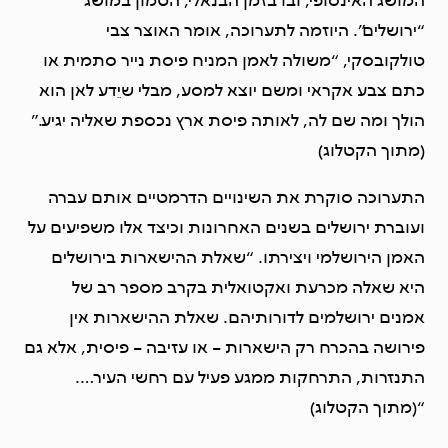
המושג האינסופי, ובו בזמן הבנאלי, הטמון במושג
“ירושלים”. היוזמה לתערוכה, אומר האוצר צבי
טולקובסקי, “משולה לאמן המניח פיסת נייר סתמית או
כתם צבע אקראי ומשם יוצא למסע, מבלי שיֵדע לאן הוא
הולך ומה שם לה, לאותה פיסת ארץ נכספת שאליה יגיע.”
(מתוך הקטלוג)
התערוכה סוקרת את השינויים הדרמטיים אותם עברה
ועוברת ירושלים בשנים האחרונות וכיצד אלו משפיעים על
האמן הירושלמי ויצירתו. “שאלת ההישארות בירושלים
היא שאלה מכרעת ואקטואלית בקרב מספר רב של
אמנים ירושלמים לדורותיהם. שאלת ההישארות אין
פירושה בהכרח רק הישארות – או עזיבה – פיסית, אלא גם
התנזרות, התרחקות ממגע פעיל עם רחשי העיר….
“(מתוך הקטלוג)