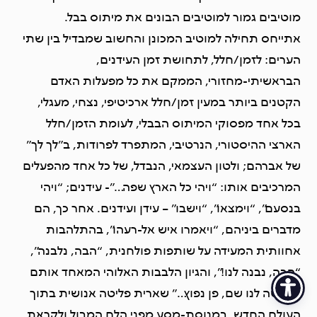
מוטיבים גמור למוטיבים הבונים את מיתוס בבל.
אתייחס תחילה למוטיב המכונן והחשוב שמבדיל בין שתי
הערים: לזמן/חלל, לתחושת זמן העידנים,
הבראשיתי-מחזורי, הממקם את כל מפעלות האדם
הקטנים ביותר במעין זמן/חלל ארכיטיפי, נצחי, מעגלי,
בכל אחד מפסוקי המיתוס הבבלי, לעומת הזמן/חלל
הארצי ההיסטורי, הנרטיבי, המתפרד לפרודות, ב”לך לך”
של אברהם; ולטון העצמאי, הנבדל, של כל אחד מהפעלים
המרכיבים אותו: “ויהי כל הארץ שפה…”- עידנים; “ויהי
בנסעם”, “וימצאו”, “וישבו” – עידן ועידנים. אחר כך, הם
מדברים ביניהם, “ויאמרו איש אל-רעהו”, בהתלהבות
אחוותית המעידה על שותפות פולחנית, “הבה, נלבנה”,
“הבה, נבנה לנו!”, והגיון הלבבות האלוהי המאחד אותם
“ונעשה לנו שם, פן נפוץ…” שארית פליטה אנושית בתוך
העולם החדש, במנוסת-מסע מפני הלם המבול ולקראת