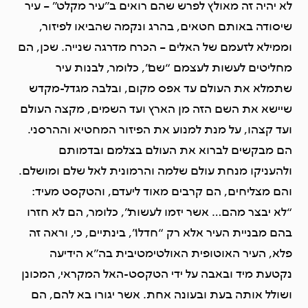
לא יהיה זה מאולץ לפרש שהם רואים ב”עיר מקלט” – עיר
שיסודה באותם חטאים, בהרג ונקמה שהביאו לפיזור,
וממילא לזעמם של האלים – הכרח מדרגה שנייה. שכן, הם
מחליטים לעשות לעצמם “שם”, כלומר, לבנות עיר
שתמלא את העולם עד אפס מקום, ובלבה מגדל-מקדש
שיישא את השם הזה מן הארץ ועד השמים, מקצה העולם
ועד קצהו, על מנת למנוע את הפיזור המחטיא וההרסני.
הם מבקשים לברוא את העולם בצלמם ובדמותם
ולהעניקו מנחת עולם שלמה והרמונית לאל שלם ומושלם.
והם מצליחים, הם קרבים מאוד ליעדם, והטקסט מעיד:
“לא יבצר מהם… אשר יזמו לעשות”, כלומר, הם לא חזרו
בהם מבניית העיר אלא רק “חדלו”, בינתיים, כי, וראה זה
פלא, העיר האוטופית האולטימטיבית בה”א הידיעה
נקטעת מיד ובאבה על ידי הטקסט-האל המקראי, המכונן
ושולל אותה בעת ובעונה אחת. אשר יגורו בא להם, הם