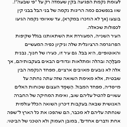
לעומת נקמת הפגיעה בקין שעמדה רק על “פי שבעה”!.
שוו בנפשכם כמה הריגות נקמה של בני הבל בבני קין
בוצעו (אך לא הוזכרו במקרא), עד שאיומי נקמה הגיעו
לכפולות שכאלה.
העיר השנייה, המעוררת את השתאותנו בגלל שקיפות
הפרוגרמה הרציונלית שלה וניקיון כפיה המעשיים
והאוטופיים, היא בבל. גם עיר זו, כעירו של חנוך, נבנית
מבַּלָּהָה ובהלה ומתלאות ונדודים הבאים בעקבותיהם, אך
אלה לא נובעים מאויבים ארציים, מפחד הנקמה הבין
שבטית, אלא מאימת השואה שזה עתה נחתה על
מייסדיה, מפחד המבול. הַשְמָד העצום שכוחות האלים
עשויים להטיל עליהם שוב, ואימת המחיקה של החברה
האנושית שבאה בעקבות זיכרון השואה הכלל עולמית
שנחתה עליהם לא מכבר, הם שהפכו את כל הארץ ל”שפה
אחת ודברים אחדים”, במובן העמוק ולא הטכני של הביטוי.