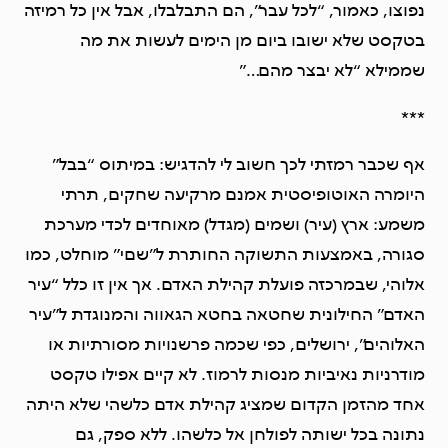
נפוצו, כאמור, “לכל עבר”, הם התבלבלו, אבל אין כל רמיזה
בטקסט שלא ישובו ביום מן הימים לעשות את מה
שממילא “לא יבצר מהם…”
***
אף שכבר רמזתי לכך חשוב לי להדגיש: במיתוס “בבל”
היומרה האוטופיסטית אמנם מרקיעה שחקים, תרתי
משמע: ארץ (עיר) ושמים (מגדל) מאוחדים לכדי מערכת
סגורה, באמצעות התשוקה החותרת ל”שםי” מוחלט, כמו
אלוהי, שבמרכזה פועלת קהילת האדם. אך אין זו כלל “עיר
האדם” החילונית שחטאה בחטא הגאווה והמנוגדת ל”עיר
האלוהים”, ירושלים, כפי שכמה פרשנויות מסורתיות או
מודרניות נאיביות מנסות לרמוז. לא קיים אפילו טקסט
אחד מהזמן הקדום שמציג קהילת אדם כלשהי שלא היתה
נתונה בכל ישותה לפולחן אל כלשהו. ללא ספק, גם