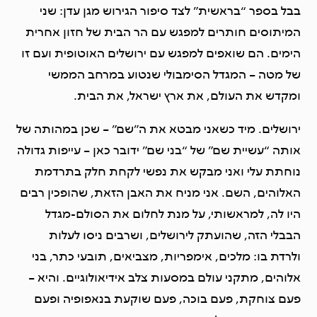
בבל בספר “בראשית” לצד סיפור הגירוש מגן עדן: שני
המיתוסים חותרים למפגש עם הר הבית של חזון אחרית
הימים. הם שואפים למפגש עם ירושלים האוטופית ועם זו
של מטה – המגדל הסימבולי שנטוע במרחב הממשי
ומקדש את העולם, את ארץ ישראל, את הבית.
ירושלים. מיד כשאני מבטא את ה”שם” – שכן במהותה של
אותה “עשיית שם” של “בני שם” ידובר כאן – עייפות גדולה
נוחתת עלי ואני מבקש את נפשי לקחת חלק בתרדמת
האלוהים, השם. אני מניח את האבן הזאת, שהופכין רבים
היו לה, למראשותי, על מנת לחלום את הסולם-מגדל
הבבלי הזה, שהועתק לירושלים, ושרבים ניסו לעלות
ולרדת בו: מלכים, אימפריות, מצביאים, תובעי כתר, בני
אלוהים, מתקני עולם במסעות צלב אידיאולוגיים. והיא –
פעם צוחקת, פעם בוכה, פעם שוקעת בנאפופיה ופעם