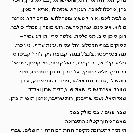
מרק ינאי, יחזקאל ירדני, שוש ישראלי, גבריאל כהן, רויטל
כהן, מרסלו לאובר, רענן לוי, שמיה לוי, אריאן ליטמן,
סילביה ליכט, אורי ליפשיץ, עופר ללוש, בוריס לקר, אורנה
מילוא, איב מנס, יצחק מרשה, רועי סופרין, פמלה סילבר,
רונן סימן טוב, מני סלמה, שלמה סרי, יהוידע עמיר –
פסוקים בגוף הקטלוג, יהלי עמית, עינת עריף, ינאי פרי,
גנה צכמייסטר, צ’נצ’ל בנגה, קבוצת זיק, ז’ורז’ קביסרס,
ליליאן קלפיש, דבי קמפל, ג’ואל קנטור, טל קסטן, ישראל
רבינוביץ, יוליה רבסקי, יעל רובין, סידון רוטנברג, מיכל
רוטשילד, גנה רותם אולמר, פנינה רמתי פרנק, איבן
שוובל, אפרת שוילי, שאול ש”ץ, דלית שרון ואלדד
שאלתיאל, נעמי שרייבמן, רות שרייבר, ארנון תוסייה-כהן.
שברי פנים / צבי טולקובסקי
מאמר מתוך קטלוג התערוכה
היוזמה לתערוכה מקיפה תחת הכותרת “ירושלים, שברי