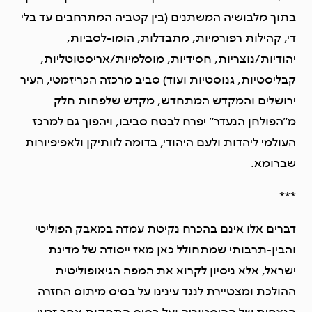
בתוך מלבושיה המשתנים (בין קטביה המתרחבים עד בלי
די, קהילות רפורמיות, מתבדלות, הומו-לסביות,
יהודיות/נוצריות, חסידיות, מוסלמיות/אריסטוטליות,
קבליסטיות, גנוסטיות ועוד) סביב מרכזה הכריזמטי, העיר
ירושלים והמקדש המתחדש, מקדש שלפחות חלק
מ”הפולחן הנעדר” יפרח לבטח סביבו, ויהפוך גם למרכז
העולמי ליהדות ולעם היהודי, בדומה לוותיקן ולאפיפיורות
שברומא.
***
דברים אלו אינם בהכרח נקיטת עמדה במאבק הפוליטי
והבין-תרבותי שמתחולל כאן מאז ייסודה של מדינת
ישראל, אלא ניסיון לקרוא את המפה הגיאופוליטית
ההולכת ומצטיירת לנגד עינינו על בסיס מיתוס החזרה