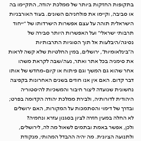
בתקופות החזקות ביותר של ממלכת יהודה, התקיימו בה
או סביבה, וקיימו את פולחניהם השונים. בעוד האורבניות
הישראלית תוהה על עצם אפשרות הישרדותו של “ייחוד
תרבותי ישראלי” ועל האפשרות היותר סבירה של
נסיגה/היבלעות אל תוך הסוגיות התרבותיות
ה”בינלאומיות”, ירושלים, במין החלטיות שלא קשה לראות
את סימניה בכל אתר ואתר, נעה/שבה לקראת משהו
אחר שהוא גם המשך וגם פיתוח או קיום-מחדש של אותו
דבר קדום. האם אין אנו חוזים בשנים האחרונות בקפיצה
נחשונית שנועדה ליצור חיבור והמשכיות להיסטוריה
היהודית לדורותיה, ולבירת ממלכת יהודה הקדומה בפרט;
ובדרך של דימוי והסתמכות על המקורות, האם ירושלים
לא החלה במעין חזרה לציון בסגנון עזרא ונחמיה?
ולכן, אפשר באמת ובתמים לשאול מה לה, לירושלים,
ולתנועה הציונית. מה יהיה ההבדל המהותי, מנקודת