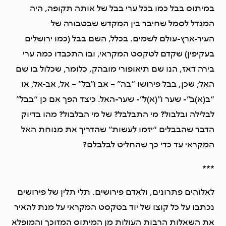
במיתוס בבל כמו בכל ערי בבל של אותה תקופה, היה
המגדל לסמל שחיבר בין המקדש שבטבורה של
העיר-ארץ-עולם לשמים. בכלל, השם בבל (כמו ירושלים
בעקיפין) שקדם לטקסט המקראי, ובו התכבדו כמה ערי
בירה דאז, הנו שם תיאופורי מובהק, כלומר, שכלול בו שם
האל; שכן, בבל פירושו “בה” – אב ו”בל” – אל, אב-אל, או
“ב(א)ב”- שער ו”(א)ל”- שער-האל. כיצד הפך אם כן “בבל”
לבלילה ובלבול? מי התבלבל? של מי הבלבול? מהו בדיוק
הדבר שהבבלים “יזמו לעשות” שהדריך את מנוחת האל
המקראי עד כדי כך שהחליט לבלבלם?
***
לאלוהים פתרונים, ולאדם פירושים. תלי תלין של פירושים
נכתבו על כל קוצו של יוד בטקסט המקראי על מנת להאיר
את השאלות הרבות העולות מן המיתוס המזוכך והמופלא