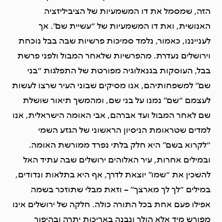
הזה, שמסמל את דו המשמעיות של הציביליזציה
האנושית, ואת דו המשמעיות של “עשיית שם”. אך
לענייננו, כאמור, נלמד סמיכות פרשיות שבה בבל נוכחת
וירושלים נעדרת. מהפרשיות שלאחר המבול ולפני פרשת
בבל, העוסקות בגנאלוגיה מפורטת של התפלגות “בני
שם” למשפחותיהם, אנו מסיקים שבוני העיר שרצו לעשות
לעצמם “שם” נמנו על בני שם, ומהמשך תיאור שושלת
שם לאחר המבול ועד אברהם, אבי האומה הישראלית, אנו
למדים שטראומת הניסיון הראשוני של הגזע השמי
“לקרוא בשם” היא חלק בלתי נפרד ממורשת האומה.
ובמילים אחרות, עיר האלוהים ירושלים שבה עתיד האל
להשכין את “שמו” יוצאת לדרך, אף היא בתלאות ונדודים,
במילים “לך לך מארצך” – וזאת מבלי שתוזכר בשמה
אפילו פעם אחת בכל התורה כולה. חלקה של ירושלים אינו
מפורש מיד אלא הולך ונבנה באריכות יתרה ובהיפוך