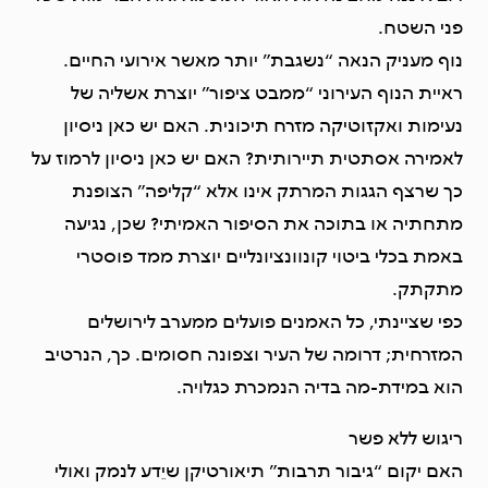
פני השטח.
נוף מעניק הנאה “נשגבת” יותר מאשר אירועי החיים.
ראיית הנוף העירוני “ממבט ציפור” יוצרת אשליה של
נעימות ואקזוטיקה מזרח תיכונית. האם יש כאן ניסיון
לאמירה אסתטית תיירותית? האם יש כאן ניסיון לרמוז על
כך שרצף הגגות המרתק אינו אלא “קליפה” הצופנת
מתחתיה או בתוכה את הסיפור האמיתי? שכן, נגיעה
באמת בכלי ביטוי קונוונציונליים יוצרת ממד פוסטרי
מתקתק.
כפי שציינתי, כל האמנים פועלים ממערב לירושלים
המזרחית; דרומה של העיר וצפונה חסומים. כך, הנרטיב
הוא במידת-מה בדיה הנמכרת כגלויה.
ריגוש ללא פשר
האם יקום “גיבור תרבות” תיאורטיקן שיֵדע לנמק ואולי