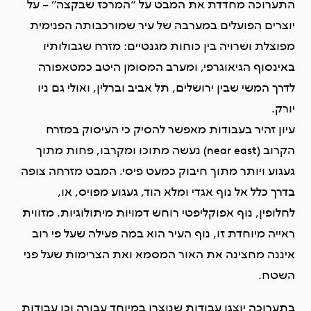
התערוכה מחדדת את המבט על “המרכז שבקצה” – על
יוצרים הפועלים במערבה של עיר שמורכבותה הפנימית
מפוצלת ושרויה בין כוחות מגנטיים: מזרח שגבולותיו
באינסוף הגיאוגרפי, ומערב המסומן היטב כמטאפורה
לדרך המשי שבין ירושלים, תל אביב וברלין, ואולי גם ניו
יורק.
עיון זהיר בעבודות מאפשר להסיק כי העיסוק במזרח
הקרוב (near east) נעשה מתוכו ומקִרבו, פחות מתוך
געגוע ויותר מתוך חיבוק כמעט פיסי. המבט מזרחה צופה
בדרך כלל אל נוף אגדי ומלא הוד, געגוע מפויס, או,
לחלופין, נוף אפוקליפטי רוחש דמויות מיתולוגיות. מזווית
ראייה מיוחדת זו, נוף העיר הוא במה פעילה שעל פי רוב
איננה מחצינה את האור המסמא ואת הצרימות שעל פני
השטח.
בתערוכה יוצגו עבודות שנוצרו במיוחד עבורה וכן עבודות