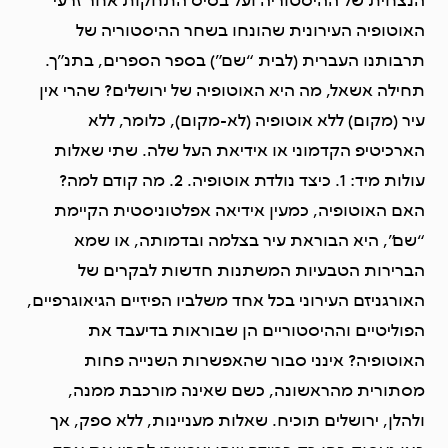
הנצחית של ההיסטוריה ועל בסיס התחקות אחר זרעי
האוטופיה העירונית שהונחו בשחר ההיסטוריה של
תרבותנו העברית (לבית “שם”) בספר הספרים, בתנ”ך.
תחילה אשאל, מה היא האוטופיה של ירושלים? שהרי אין
עיר (מקום) ללא אוטופיה (לא-מקום), כלומר, ללא
הארכיטיפ הקדמוני או אידיאת העל שלה. שתי שאלות
עולות מיד: 1. כיצד נולדת אוטופיה. 2. מה קודם למה?
האם האוטופיה, כמעין אידיאה אפלטוניסטית הקיימת
“שם”, היא הבוראת עיר בצלמה ובדמותה, או שמא
הברירות הטבעיות המשתנות חדשות לבקרים של
האורגניזם העירוני בכל אחד משלביו הפיזיים הגיאוגרפיים,
הפוליטיים וההיסטוריים הן שבוראות בדיעבד את
האוטופיה? אינני סבור שהאפשרות השנייה פחות
מסתורית מהראשונה, כשם שאינה מורכבת ממנה,
ולהלן, ירושלים תוכיח. שאלות מעניינות, ללא ספק, אך