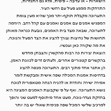
הישארות – או עזיבה – פיסית, אלא גם התנזרות,
התרחקות ממגע פעיל עם רחשי העיר.
התערוכה מקבלת תוקף-יתר מכך שהיא מעין צומת
המפגיש אמנים עם אמנים ואמנים עם קהל רחב. היוזמה
לתערוכה, שבאה מצד בית האמנים, נובעת כנראה מאותן
תחושות של נחיצות וצורך להציג את הצד הפעיל והנוכח,
את מה שקורה כאן ועכשיו.
הוצאת יצירות כה רבות מהקשרן והצבתן מחדש
בהקשרים קטגוריים אחרים, ולעתים זרים לכוונת האמן,
הן אתגר אחד מתוך רבים. התערוכה מנסה להציג
בדחיסות אמנות המכילה שפה אישית ומבקשת לומר
אמירה ישירה וחודרת או להניח הנחה מטאפורית לנוכח
נושא התערוכה. ואף על פי שקבוצת האמנים המציגה היא
בחזקת נעדר-נוכח, מעט אחד מיתוסף למעט שני והופך
למרכיב שלישי המכיל שפה פנימית שאולי יש בה יותר