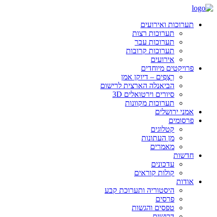
תערוכות ואירועים
תערוכות רצות
תערוכות עבר
תערוכות קרובות
אירועים
פרויקטים מיוחדים
רְצָפִים – דיוקן אמן
הביאנלה הארצית לרישום
סיורים וירטואלים 3D
תערוכות מקוונות
אמני ירושלים
פרסומים
קטלוגים
מן העתונות
מאמרים
חדשות
עדכונים
קולות קוראים
אודות
היסטוריה ותערוכת קבע
פרסים
טפסים והגשות
דרושים