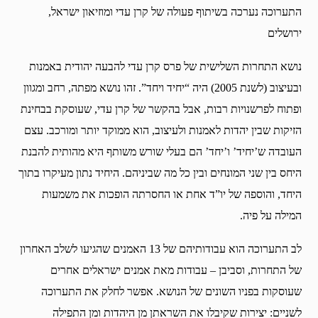
התערוכה נערכה בשיתוף פעולה של קרן עדי ומוזיאון ישראל,
ירושלים
נושא התחרות השלישית של פרס קרן עדי להבעה יהודית באמנות
ובעיצוב (לשנת 2005) היה “יחיד ויחד”. זהו נושא מפתה, רחב ומגוון
ופתוח לפרשנויות רבות, אבל בהקשר של קרן עדי, שעוסקת בבחינת
הזיקות שבין יהדות לאמנות ולעיצוב, הוא ממוקד יותר ומורכב. עצם
העובדה ש’יחיד’ ו’יחד’ הם בעלי שורש משותף היא מהותית להבנת
היחס בין שני המונחים ובין כל מה שביניהם. היחיד נתון מעיקרו בתוך
היחד, והוספה של יו”ד אחת או החסרתה הופכות את משמעות
המילה על פיה.
לב התערוכה הוא עבודותיהם של 13 האמנים שהגיעו לשלב האחרון
של התחרות, וסביבן – עבודות מאת אמנים ישראלים אחרים
שעוסקות בפניו השונים של הנושא. אפשר לחלק את התערוכה
לשניים: יצירות שקיבלו את השראתן מן היהדות ומן התפילה