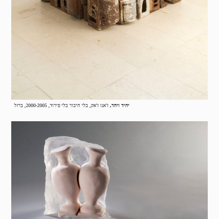
יחיד ויחד,
ז'אנו ז'אק, בלי חיבור בלי פירוד, 2000-2005, ברזל