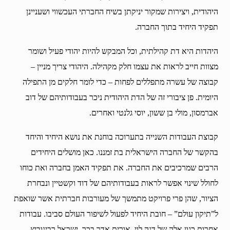
היהודית, ויצירות שמקור יניקתן בשיח החברתי העכשווי ושעניינן
תפקיד היחיד בתוך החברה.
היהדות היא דת קהילתית, וכל המבקש להיות יהודי פעיל ושומר
מצוות חייב לראות את עצמו חלק מקהילה. היהודי צריך מניין –
קבוצה של עשרה מתפללים לפחות – כדי לומר חלקים מן התפילה
היומית. פן ציבורי זה של הדת היהודית ניכר בעבודותיהם של דוב
אברמסון, מולי בן ששון, יוסי גלנטי ואחרים.
קבוצת העבודות השנייה בתערוכה בוחנת את נושא היחיד והיחד
בהקשר של החברה הישראלית בת זמננו. כאן מושלים היחידים
הרבים שמרכיבים את החברה. את תפקיד האמן בחברה ואת כוחו
לחולל שינוי אפשר לראות בעבודותיהם של דוד וקשטיין ונבחרת
הציור, שהן פרי פרויקט מתמשך של מעורבות חברתית אשר שואפת
ל”תיקון עולם” – חובת היחיד לפעול לשיפור העולם סביבו. עבודות
אחרות כגון אלה של דנה לוי, אורית אדר בכר, ישראל רבינוביץ