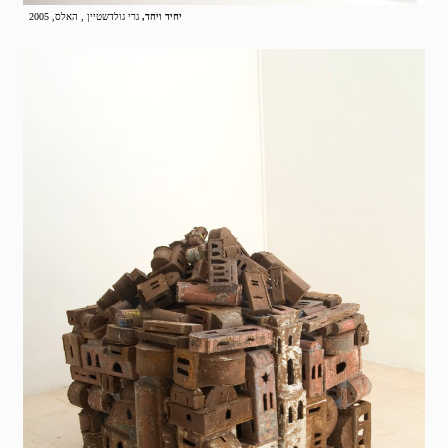
יחיד ויחד,
גרי גולדשטיין , האלס, 2005