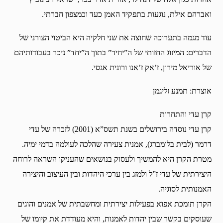
ואברהם אילת, נוגעות בתפקיד האמן כעד וכמצפון חברתי.
עוד מגמה בתערוכה שחוצה את שני חלקיה היא הביטוי הצורני של
הדברים: המיזוג החזותי של ה”יחיד” בתוך ה”יחד” ניכר בעבודותיהם
של אוריאל מירון, ז’אק ז’אנו ורונית אגסי.
אוצרת: תמנע זליגמן
קרן עדי והתחרות
קרן עדי נוסדה בירושלים בשנת תשס”א (2001) לזכרה של עדי
דרמר (לבית בלומברג), אמנית צעירה שהלכה לעולמה בדמי ימיה.
מטרת הקרן היא להמשיך ולעסוק בנושאים שהעניקו השראה לרוחה
היצירתית של עדי ז”ל ולמזג בין ערכי היהדות ובין העיצוב והיצירה
האמנותית לסוגיה.
הקרן תומכת אפוא בפעילות יצירתית ומחשבתית של אמנים והוגים
שעוסקים בקשר שבין יהדות לאמנות, והיא מעודדת את קיומו של