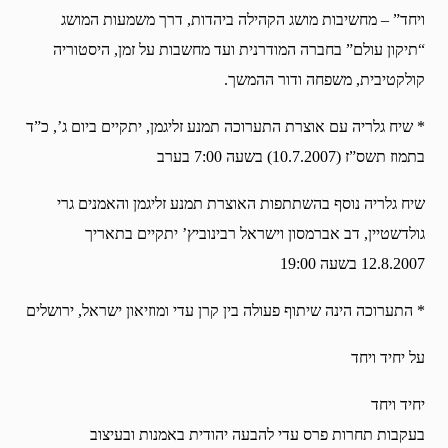
ויחד” – מחשיבות מושג הקהילה ביהדות, דרך משמעות המושג
“תיקון עולם” בחברה המודרנית ועד מחשבות על זמן, היסטוריה
קולקטיבית, משפחה ודור ההמשך.
* שיח גלריה עם אוצרת התערוכה תמנע זליגמן, יתקיים ביום ג’, כ”ד
בתמוז תשס”ז (10.7.2007) בשעה 7:00 בערב
שיח גלריה נוסף בהשתתפות האוצרת תמנע זליגמן והאמנים גרי
גולדשטיין, דב אברמסון וישראל רבינוביץ’ יתקיים בתאריך
12.8.2007 בשעה 19:00
* התערוכה הינה שיתוף פעולה בין קרן עדי ומוזיאון ישראל, ירושלים
על יחיד ויחד
יחיד ויחד
בעקבות תחרות פרס עדי להבעה יהודית באמנות ובעיצוב