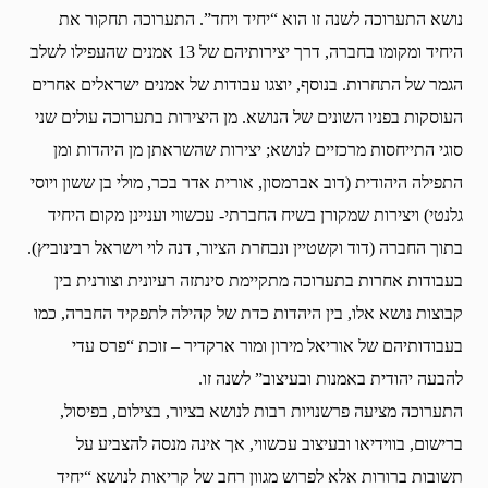
נושא התערוכה לשנה זו הוא “יחיד ויחד”. התערוכה תחקור את
היחיד ומקומו בחברה, דרך יצירותיהם של 13 אמנים שהעפילו לשלב
הגמר של התחרות. בנוסף, יוצגו עבודות של אמנים ישראלים אחרים
העוסקות בפניו השונים של הנושא. מן היצירות בתערוכה עולים שני
סוגי התייחסות מרכזיים לנושא; יצירות שהשראתן מן היהדות ומן
התפילה היהודית (דוב אברמסון, אורית אדר בכר, מולי בן ששון ויוסי
גלנטי) ויצירות שמקורן בשיח החברתי- עכשווי ועניינן מקום היחיד
בתוך החברה (דוד וקשטיין ונבחרת הציור, דנה לוי וישראל רבינוביץ).
בעבודות אחרות בתערוכה מתקיימת סינתזה רעיונית וצורנית בין
קבוצות נושא אלו, בין היהדות כדת של קהילה לתפקיד החברה, כמו
בעבודותיהם של אוריאל מירון ומור ארקדיר – זוכת “פרס עדי
להבעה יהודית באמנות ובעיצוב” לשנה זו.
התערוכה מציעה פרשנויות רבות לנושא בציור, בצילום, בפיסול,
ברישום, בווידיאו ובעיצוב עכשווי, אך אינה מנסה להצביע על
תשובות ברורות אלא לפרוש מגוון רחב של קריאות לנושא “יחיד