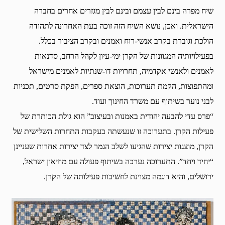
שיח מפרה בינם לבין עצמם ובינם לבין מגזרים אחרים בחברה
הישראלית. ואכן, נושא השיח הזה זוכה בעת האחרונה לתהודה
הולכת וגוברת בקרב אנשי-רוח ואמנים ובקרב הציבור בכלל.
בפעילויותיה המגוונות של הקרן ימי-עיון לקהל הרחב, סדנאות
לאמנים ולאנשי אקדמיה, תחרויות דו-שנתיות לאמנים מישראל
ומהתפוצות, הקמת תערוכות, הוצאת ספרים, הפקת סרטים, תכניות
לבני נוער בשיתוף עם משרד החינוך ועוד.
“פרס עדי להבעה יהודית באמנות ובעיצוב” הוא גולת הכותרת של
פעילות הקרן. בתערוכה זו שנעשתה בעקבות התחרות השלישית של
הקרן, מוצגות יצירות שהגיעו לשלב הגמר לצד יצירות אחרות שעניינן
“יחיד ויחד”. התערוכה נערכה בשיתוף פעולה עם מוזיאון ישראל,
ירושלים, והיא דוגמה מצוינת לחשיבות פעילותה של הקרן.