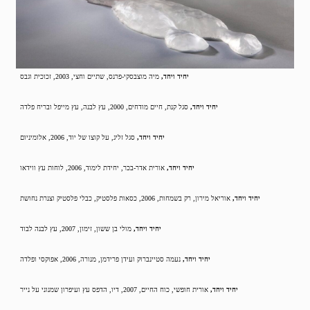
יחיד ויחד,
מיה מוצבסקי-פרנס, שתיים וחצי, 2003, זכוכית וגבס
יחיד ויחד,
סגל קנת, חיים מודחים, 2000, עץ לבנה, עץ מייפל ובריח פלדה
יחיד ויחד,
סגל זליג, על קוצו של יוד, 2006, אלומיניום
יחיד ויחד,
אורית אדר-בכר, יחידת לימוד, 2006, לוחות עץ ווידאו
יחיד ויחד,
אוריאל מירון, רק בשמחות, 2006, כסאות פלסטיק, כבלי פלסטיק וצנרת נחושת
יחיד ויחד,
מולי בן ששון, זימון, 2007, עץ לבנה לבוד
יחיד ויחד,
נעמה סטיינברוק ועידן פרידמן, מנורה, 2006, אפוקסי ופלדה
יחיד ויחד,
אורית חופשי, כוח החיים, 2007, דיו, הדפס עץ ועיפרון שמנוני על נייר