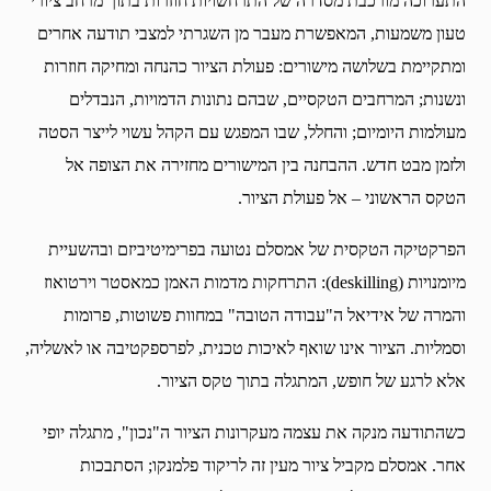
התערוכה מורכבת מסדרה של התרחשויות חוזרות בתוך מרחב ציורי
טעון משמעות, המאפשרת מעבר מן השגרתי למצבי תודעה אחרים
ומתקיימת בשלושה מישורים: פעולת הציור כהנחה ומחיקה חוזרות
ונשנות; המרחבים הטקסיים, שבהם נתונות הדמויות, הנבדלים
מעולמות היומיום; והחלל, שבו המפגש עם הקהל עשוי לייצר הסטה
ולזמן מבט חדש. ההבחנה בין המישורים מחזירה את הצופה אל
הטקס הראשוני – אל פעולת הציור.
הפרקטיקה הטקסית של אמסלם נטועה בפרימיטיביזם ובהשעיית
מיומנויות (deskilling): התרחקות מדמות האמן כמאסטר וירטואוז
והמרה של אידיאל ה"עבודה הטובה" במחוות פשוטות, פרומות
וסמליות. הציור אינו שואף לאיכות טכנית, לפרספקטיבה או לאשליה,
אלא לרגע של חופש, המתגלה בתוך טקס הציור.
כשהתודעה מנקה את עצמה מעקרונות הציור ה"נכון", מתגלה יופי
אחר. אמסלם מקביל ציור מעין זה לריקוד פלמנקו; הסתבכות