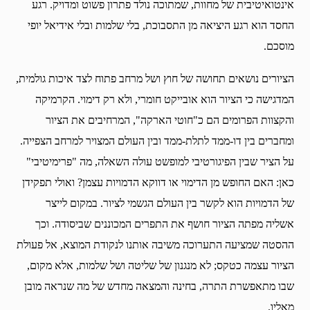
אינטואיטיבית של מחוות, שמתוכה נולד פתרון פשוט ומדויק. רגע
החסד הוא רגע היציאה מן התסבוכת, בלי שלמות ובלי אידיאל יופי
מוסכם.
הציורים נושאים תחושה של חוץ ושל מרחב פתוח לצד איכות גולמית,
המדגישה כי הציור הוא אובייקט חומרי, ולא רק דימוי. הקרמיקה
והקצוות הפרומים הם כ"חוטי הארקה", המרחיבים את הציור
ומחברים בין דו-ממד לתלת-ממד ובין העולם המצויר למרחב הצפייה.
על הציר שבין הפיגורטיבי למופשט עולה השאלה, מה "פרימיטיבי"
כאן: האם החופש מן הדימוי או דווקא הדמויות עצמן? ואולי תפקידן
של הדמויות הוא לקשר בין העולם הגשמי לציור. במקום לייצר
אשליה מפתה הציור חושף את התפרים המכוננים שביסודה. וכך
ההסטה שמציעה התערוכה משיבה אותנו לנקודת המוצא, אל פעולת
הציור עצמה כטקס; לא מנגנון של שליטה ושל שלמות, אלא מקום,
שבו מתאפשרת התרה, בחינה והמצאה מחדש של מה שנראה מובן
מאליו.