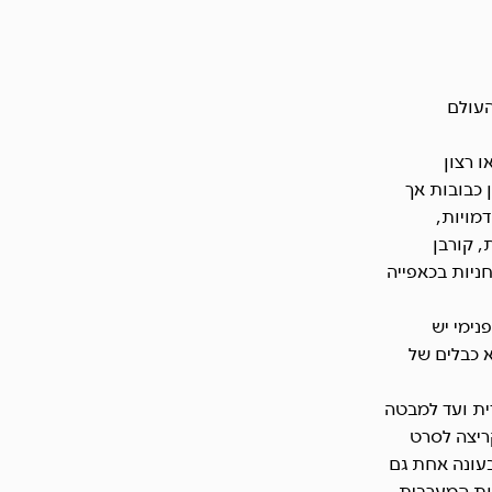
העולם
 רצון
 כבובות אך
מויות,
, קורבן
חניות בכאפייה
נימי יש
 כבלים של
ית ועד למבטה
ריצה לסרט
ובעת ובעונה אחת גם
ות המערבית.