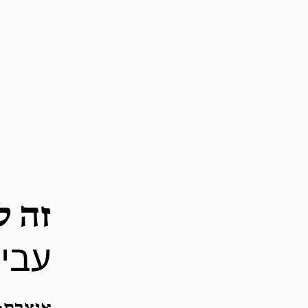
זה ל
עבי