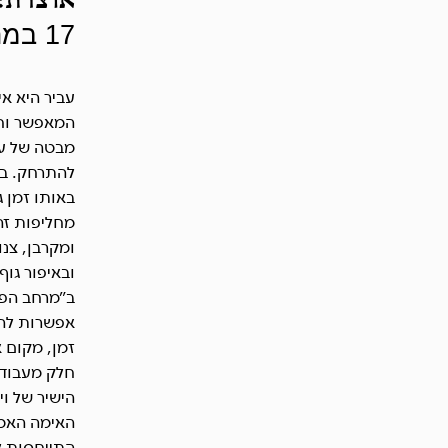
אוצרת: 
17 במרץ — 12 במאי, 2012
עביר היא א
המאפשר וחס
מבטה של עבי
להתרחק. בת
באותו זמן 
מחליפות זהו
ומקרבן, צנו
ובאיפור גוף
ב”מרחב הפו
אפשרות להג
זמן, מקום 
חלק מעבודו
הישיר של ו
התייחסות ל