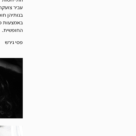
עביר צועקת
בנותיהן חופ
באמצעות מל
החופשית.
פסי גירש