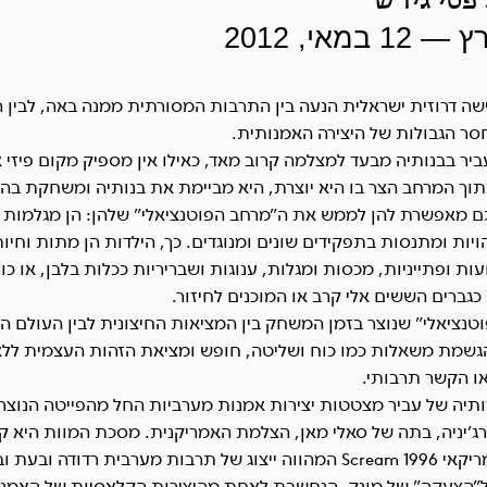
פסי גירש
ישה דרוזית ישראלית הנעה בין התרבות המסורתית ממנה באה, לבין 
ר הגבולות של היצירה האמנותית.
ר בבנותיה מבעד למצלמה קרוב מאד, כאילו אין מספיק מקום פיזי או
וך המרחב הצר בו היא יוצרת, היא מביימת את בנותיה ומשחקת בהן
גם מאפשרת להן לממש את ה”מרחב הפוטנציאלי” שלהן: הן מגלמות ד
יות ומתנסות בתפקידים שונים ומנוגדים. כך, הילדות הן מתות וחיות
עות ופתייניות, מכסות ומגלות, ענוגות ושבריריות ככלות בלבן, או כו
 כגברים הששים אלי קרב או המוכנים לחיזור.
טנציאלי” שנוצר בזמן המשחק בין המציאות החיצונית לבין העולם הפ
שמת משאלות כמו כוח ושליטה, חופש ומציאת הזהות העצמית ללא
או הקשר תרבותי.
תיה של עביר מצטטות יצירות אמנות מערביות החל מהפייטה הנוצר
ירג’יניה, בתה של סאלי מאן, הצלמת האמריקנית. מסכת המוות היא ק
האימה האמריקאי Scream 1996 המהווה ייצוג של תרבות מערבית רדודה 
”הצעקה” של מונק, הנחשבת לאחת מהיצירות הקלאסיות של האמנ