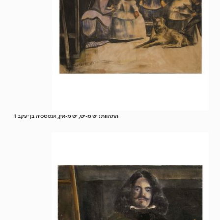
התהוות: יש מ-יש, יש מ-אין,
אנסטסיה בן יעקב 1