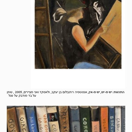
התהוות: יש מ-יש, יש מ-אין,
אנסטסיה רוזנבלום בן יעקב, ולאסקז ואני מציירים, 2005 , שמן
על בד מודבק על פנל