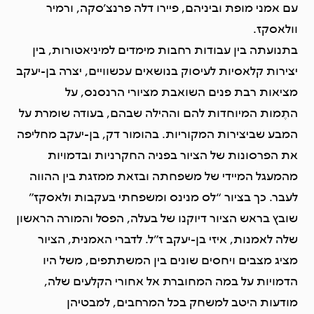
עם אמני מופת וביניהם, פיירו דלה פרנצ’סקה, ורמיר
וולאסקז.
בתנועתה בין עבודות רחבות מימדים למיניאטורות, בין
יצירות קלאסיות לעיסוק בנושאים עכשוויים, יצרה בן-יעקב
מציאות רבת פנים השואבת מציורי הרנסנס, על
התֶמות המיוחדות להם וההילה שבהם, בעודה שומרת על
המבע שביצירות המקוריות. בהומור דק, בן-יעקב מחליפה
את הפרסונות של הציור בפניה החקרניות ובדמויות
מהמעגל המיידי של משפחתה ובזאת ממזגת בין ההווה
לעבר. כך בציור “לס מנינס ומשפחתי בעקבות ולאסקז”
שובץ בראש הציור דיוקנו של בעלה, הפסל והמורה הראשון
שלה לאמנות, איזי בן-יעקב ז”ל. לדברי האמנית, הציור
מציג מצבים ויחסים שונים בין המשתתפים, משל היו
הדמויות על במה המחוברת אל אחורי הקלעים שלה,
מודעות היטב למשחק בכל המרחבים, למבטיהן