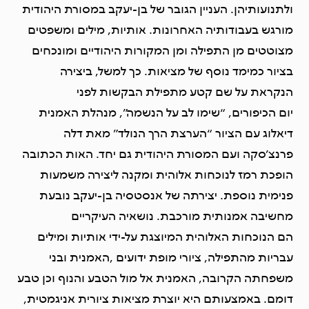
ולתנועותיהן. העניין הגובר של בן-יעקב במסורת היהודית
מורגש בעבודותיה האחרונות. אותיות, מילים ומשפטים
מצוטטים מן התפילה ומן המקורות היהודיים ומונכחים
בציור כמימד נוסף של מציאות. כך למשל, ביצירה
הנקראת על שם קטע מתפילת הבקשות לפני
יום הכיפורים, “שימו לב על הנשמה”, מנהלת האמנית
דיאלוג עם הציור “הערצת הרך הנולד” מאת דלה
פרנצ’סקה ועם המסורת היהודית גם יחד. האות הכתובה
הופכת רמז לנוכחות אלוהית ומקנה ליצירה משמעות
פנימית נוספת. יצירתה של אנסטסיה בן-יעקב נובעת
מחשיבה אמנותית מורכבת. נושאיה העיקריים
הם הנוכחות האלוהית המיוצגת על-ידי אותיות ומילים
עבריות מהתפילה, ציורי מופת ידועים ,האמנית ובני
משפחתה הקרובה, האמנית אל מול הטבע והנוף וכן טבע
דומם. באמצעותם היא יוצרת מציאות ציורית אניגמטית,