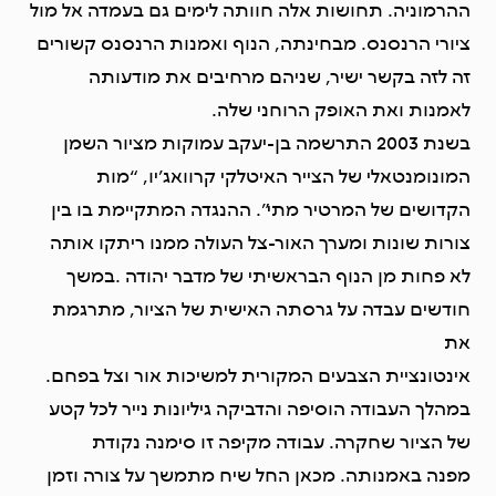
ההרמוניה. תחושות אלה חוותה לימים גם בעמדה אל מול
ציורי הרנסנס. מבחינתה, הנוף ואמנות הרנסנס קשורים
זה לזה בקשר ישיר, שניהם מרחיבים את מודעותה
לאמנות ואת האופק הרוחני שלה.
בשנת 2003 התרשמה בן-יעקב עמוקות מציור השמן
המונומנטאלי של הצייר האיטלקי קרוואג’יו, “מות
הקדושים של המרטיר מתי”. ההנגדה המתקיימת בו בין
צורות שונות ומערך האור-צל העולה ממנו ריתקו אותה
לא פחות מן הנוף הבראשיתי של מדבר יהודה .במשך
חודשים עבדה על גרסתה האישית של הציור, מתרגמת
את
אינטונציית הצבעים המקורית למשיכות אור וצל בפחם.
במהלך העבודה הוסיפה והדביקה גיליונות נייר לכל קטע
של הציור שחקרה. עבודה מקיפה זו סימנה נקודת
מפנה באמנותה. מכאן החל שיח מתמשך על צורה וזמן