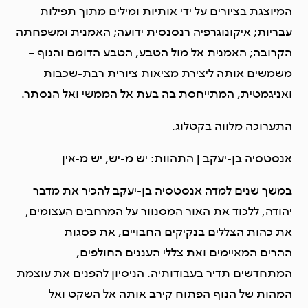
המיוצגת בציורים על ידי אותיות ומילים מתוך תפילות
עבריות; איקונוגרפיה רנסנסית ידועה; האמנית ומשפחתה
הקרובה; האמנית אל מול הטבע, הטבע הדומם והנוף –
משמשים אותה ליצירת מציאות ציורית רבת-שכבות
ואניגמטית, המתייחסת בה בעת אל הממשי ואל הנסתר.
התערוכה מלווה בקטלוג.
אנסטסיה בן-יעקב | התהוות: יש מ-יש, יש מ-אין
במשך שנים למדה אנסטסיה בן-יעקב להכיר את מדבר
יהודה, ללכוד את האור המסנוור על המרחבים העצומים,
את כהות הצללים בנקיקים החבויים, את פסגות
ההרים המאיימים ואת צללי העננים החולפים,
המתחדשים תדיר בעבודותיה. הניסיון להפנים את עוצמת
המהות של הנוף הפתוח קירב אותה אל השקט ואל