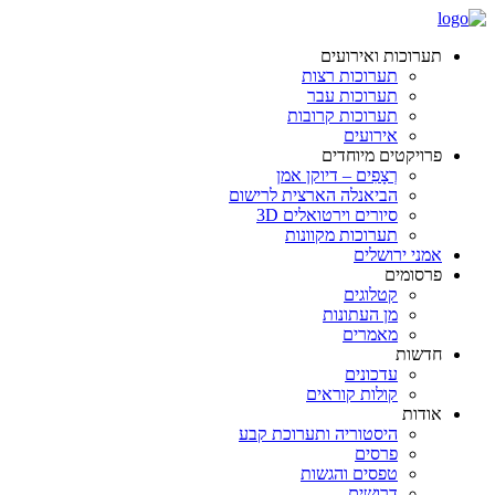
תערוכות ואירועים
תערוכות רצות
תערוכות עבר
תערוכות קרובות
אירועים
פרויקטים מיוחדים
רְצָפִים – דיוקן אמן
הביאנלה הארצית לרישום
סיורים וירטואלים 3D
תערוכות מקוונות
אמני ירושלים
פרסומים
קטלוגים
מן העתונות
מאמרים
חדשות
עדכונים
קולות קוראים
אודות
היסטוריה ותערוכת קבע
פרסים
טפסים והגשות
דרושים