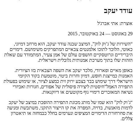
עודד יעקב
אוצרת: אתי אברג'ל
29 באוגוסט — 24 באוקטובר, 2015
“השירות של ג’וק לוק”, המיצב שבנה עודד יעקב, הוא מרחב דמיוני,
כאוטי, הלוכד לתוכו אלמנטים צבאיים המתפרקים משימושם. דימויים
היברידיים וגרוטסקיים חושפים עולם של אמן צעיר, המתמודד עם שאלת
הזהות שלו בתוך מערכת אמנותית גלובלית וישראלית.
באופן מאיים ופארודי, מלכד יעקב את השפה הצבאית בזו הציורית.
האמנות כמייצגת חופש, דמיון וחרות ביטוי, מוטמעת בקוד הקיומי
הישראלי דרך שימוש בבד בצבע ירוק זית כמצע לציור, או שימוש בפעולת
התפירה האמל”חיסטית ליצירה פיסולית של אפודים, חגורות ואביזרי
נשיאה המאזכרים דימויי גוף מקוטעים או דיוקנאות.
“ג’וק לוק” הוא שמו של מותג מכונת התפירה ההופכת במיצב של יעקב
לדמות מואנשת, בדויה, המפרה את קו הייצור התקני, משתבשת ומניעה
את סחרחורת הדימויים המציפים ונערמים בחלל כבמחזה או תיאטרון
צללים.