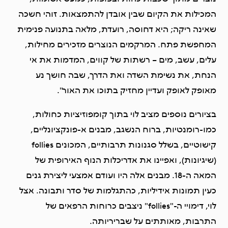
המכילות את הקיום שבין אובדן להתמצאות. זוהי חשכה
שאינה ריקה; היא דחוסה, רועדת, מלאה בתנועה פנימית
המחפשת פתח. המרקמים הנוצרים מזכירים מחילות,
עלים, עשב, מים – רשתות של קווים, המדמות את אי
הנחת, את נשימת השדה ואת הדרך, שבה חושך נע
מאופק לאופק ועדיין מחזיק בתוכו את האור".
בציורים נוספים מציב לוי בתוך קומפוזיציות כחולות,
כמו-רומנטיות, ברוח הנשגב, מבנים א-פונקציונליים,
קישוטיים, בשלל סגנונות תרבותיים, המכונים follies
(שיגיונות), ואפיינו את אדריכלות הנוף האירופית של
המאה ה-18. מבנים אלה היו ועודם אמצעי ליצירת גנים
כעין תמונות אידיליות, כהתגלמות של סדר ותבונה. אצל
לוי, דימויי ה-"follies" ניצבים כרוחות הרפאים של
התרבות, מאותתים על שבריריותה.