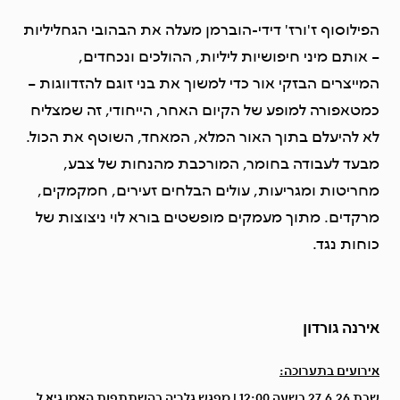
הפילוסוף ז'ורז' דידי-הוברמן מעלה את הבהובי הגחליליות
– אותם מיני חיפושיות ליליות, ההולכים ונכחדים,
המייצרים
הבזקי אור
כדי למשוך את בני זוגם להזדווגות –
כמטאפורה למופע של הקיום האחר, הייחודי, זה שמצליח
לא להיעלם בתוך האור המלא, המאחד, השוטף את הכול.
מבעד לעבודה בחומר, המורכבת מהנחות של צבע,
מחריטות ומגריעות, עולים הבלחים זעירים, חמקמקים,
מרקדים. מתוך מעמקים מופשטים בורא לוי ניצוצות של
כוחות נגד.
אירנה גורדון
אירועים בתערוכה:
שבת 27.6.26 בשעה 12:00 | מפגש גלריה בהשתתפות האמן גיא ל.