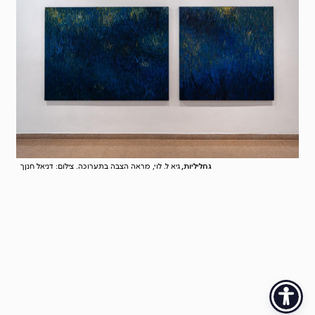
גחליליות,
גיא ל. לוי, מראה הצבה בתערוכה. צילום: דניאל חנןך