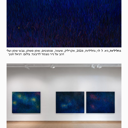
גחליליות,
גיא. ל. לוי, גחליליות, 2026, אקריליק, שעווה, פגמנטים, שמן פשתן, צבעי שמן ועלי
זהב על נייר נוצמד לדיבונד. צילום: דניאל חנוך