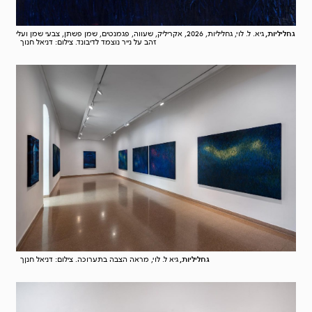
גחליליות,
גיא. ל. לוי, גחליליות, 2026, אקריליק, שעווה, פגמנטים, שמן פשתן, צבעי שמן ועלי
זהב על נייר נוצמד לדיבונד. צילום: דניאל חנוך
גחליליות,
גיא ל. לוי, מראה הצבה בתערוכה. צילום: דניאל חנןך