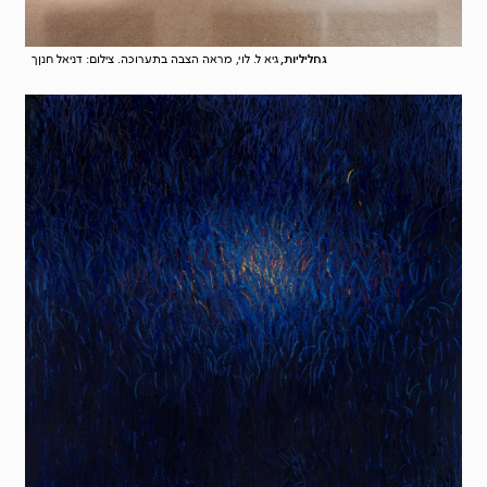
גחליליות,
גיא ל. לוי, מראה הצבה בתערוכה. צילום: דניאל חנןך