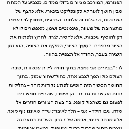
הפנורמי, המורכב מציורים גדולי ממדים, מצביע על המתח
שבין חושך לאור לא כקונפליקט בינארי, אלא כרצף של
השתהות, התגלות והיעלמות. הצבעים, שמכין לוי בעצמו
מתערובת של שעווה, פיגמנטים ושמן, מאפשרים לו לא
רק להוסיף שכבות, אלא להסיר, לגרד, לחרוץ ולפתוח את
הציור מבפנים. המֶשֶך הציורי, המקיף את הצופה, הוא זמן
היצירה בעבר, החודר אל הצפייה בהווה.
לוי: "בציורים אני נמצא בתוך חוויה לילית עכשווית, שבה
העולם כולו הפך לצבע אחד, כחול־שחור עמוק. בתוך
החושך הסמיך הזה הופיעו לפתע נקודות זוהר – גחליליות
רכות ועקשניות גם יחד. הן אישרו, שהחיים ממשיכים
לפעום גם כשהכול קופא. בה בעת הציורים חוזרים אל
שדה, שבו הילד – אני – הלך לאיבוד; שדה שאיננו נוף מוכר,
אלא מרחב פנימי, אדמה של זיכרון. השדות בתערוכה
נוצרים מתוך שכבות כהות וצפופות, כמעט אטומות,