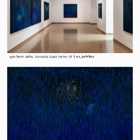
גחליליות,
גיא ל. לוי, מראה הצבה בתערוכה. צילום: דניאל חנןך