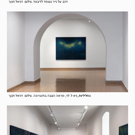
זהב על נייר נוצמד לדיבונד. צילום: דניאל חנוך
גחליליות,
גיא ל. לוי, מראה הצבה בתערוכה. צילום: דניאל חנןך