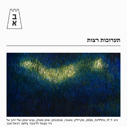
תערוכות רצות
גיא. ל. לוי, גחליליות, 2026, אקריליק, שעווה, פגמנטים, שמן פשתן, צבעי שמן ועלי זהב על
נייר נוצמד לדיבונד. צילום: דניאל חנוך