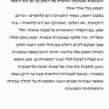
האנושות ומצוקתו האישית של האמן אך גם את החסד
הטמון בכל אחד ואחד.
במבט ראשון, נושאי התערוכה הם קלאסיים – עירום,
דיוקנאות, ישו הצלוב. הטכניקה גם היא קלאסית – ציור
שמן, עם הקפדה וירטואוזית על מבנה שיטתי, חלל
אשלייתי, אור מלטף וצבעוניות טבעית. מבט נוסף מגלה
שְער מבקש לקיים דיאלוג עם גדולי אמני העבר מתוך
נקודת המבט שלו בתיאור חזותי רהוט בשפה עכשווית.
הוא מצליח לצקת לכלי הציור המסורתיים, מגע חופשי
ורענן ולמצות את סודן של שעות ישיבה מדיטטבית
בסטודיו. בנוסף לעבודות החדשות מציג ער דיוקן עצמי
ומספר עבודות שטרם הוצגו המספרות על תהליך עבודתו
והתפתחותו הסגנונית.