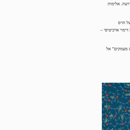
ושה. אלימות
של הרס
דימוי ארכיטיפי –
ת מעמקים” אל