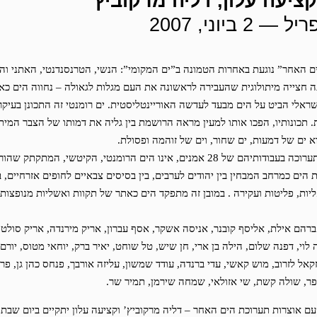
קציעה עלון, דליה מרקוביץ'
 האחר” נוגעת באחרות הטמונה ב”ים המקומי”: הנשי, הטרנסנדנטי, האתני והל
ה חצייה מיתולוגית שהעבירה לראשונה את העם מגלות לגאולה – נחווה הים כא
ראלי הביט על הים מבעד לעדשה האוריינטליסטית. ים רומנטי זה התכונן בעיק
. תכונותיו, הפכו אותו למעין מראה הרושמת בין גליה את דמותו של הצבר המיתול
 ים של דמעות, ים שחור, וים של זוהמה ופסולת.
הים המוצג בתערוכה בעבודותיהם של 28 אמנים, אינו הים הרומנטי, הקיטשי, המתק
ים כמרחב המבחין בין יהודים לערבים, בין בסיסים צבאיים לחופים אזרחיים, בין
אליות, פליטות ועקירה . במובן זה מתפקד הים כאתר של תקוות ואשליות מנופצות
הם אילת, אליסף קובנר, אניסה אשקר, אסף עברון, אריק מירנדה, אריק סולטן,
 לוי, דפנה שלום, הילה בן ארי, חן שיש, טל שוחט, יאיר ברק, יוחאי מטוס, יורם 
קאל לזרוב, מוש קאשי, עדי ברנדה, עודד שמשון, עליזה אורבך, פנחס כהן גן, פרי
ופר, שולה קשת, שי אזולאי, שמחה שירמן, תמיר שר.