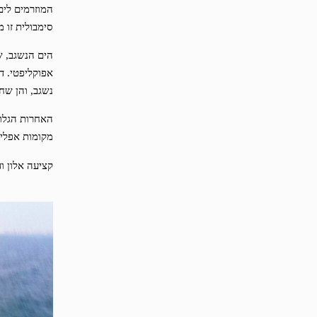
המוזרמים לים
סימבולית זו 
הים הנשגב, ש
אפוקליפטי. דו
נשגב, והן שח
האחרות הגלומ
מקומות אפלים
קציעה אלון ו