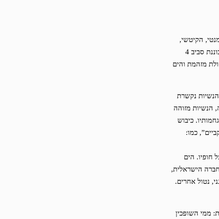
נטי, הקיטשי,
המתקתק אותו הורגלנו לצרוך. הים האחר הוא מרחב של חריגות, שונות והזרה. התערוכה מתכוננת סביב 4
ולת מזהמת והים
הנשיות נקשרת
, הנשיות מזוהה
מותיו. כיבוש
יים”, כמו:
 חופיו. הים
חברה הישראלית,
, נטול אחרים.
: ממי השופכין