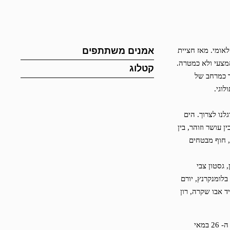
אמנים משתתפים
אומי. מאז חציית
מצעי ולא כמטרה.
קטלוג
ר כמרחב של
וגי.
תק שהורגלנו לצרוך. הים
 עושר וזוהר, בין
, חוף מבטחים
 גסטון צבי
בלומנקרנץ, יורם
ד אבו שקרה, רון
– שיח גלריה עם אוצרות תערוכת הים האחר – דליה מרקוביץ’ וקציעה עלון יתקיים ביום שבת ה- 26 במאי