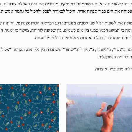
 ועד לשאריות צבאיות המוטמנות במעמקיו, מגדירים את הים כאסלה ציבורית גד
מנכיחה את הים כבור ספיגה אדיר, היכול לכאורה לעכל ולהכיל כל גחמה אנושית.
ולח את לשונותיו אל שני קטבים מנוגדים: רגע הבריאה הטרנסצנדנטי, וחזונות 
מה כי המיזוג הכמו טבעי בין מים לשמים, בין שקיעה לזריחה, מייצר בו-זמנית הן 
ורוּת הטומנת בין קפליה אחרות אניגמטיות ובלתי מפוענחת.
ה ב”נשי”, ב”נשגב”, ב”נמוך” וב”שחור” משתברת בין גלי הים, ומציעה “צליל
 בחוויה הישראלית.
דליה מרקוביץ, אוצרות