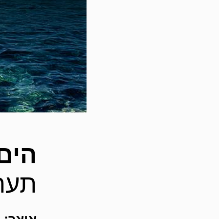
הים
תער