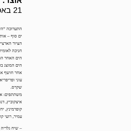
אוצר: 
21 באפריל — 2 ביוני, 2007
התערוכה “הים
ים סוף – אות
הציור הארציש
חניכה לאומית
הים האחר הוא
אחר חושף את ה
עוני ופריפרי
שקרס.
משתתפים: אבר
איצקוביץ, דנה
קופרמינץ, יחז
עמיר, רועי ק