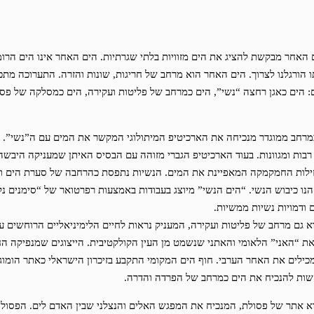
האחר מבקשת להציג את הים מזוויות בלתי שגרתיות. הים האחר אינו הים הרומ
ם: הים כאגן רחצה “נשי”, הים כמרחב של פליטות ועקירה, הים כמסלקה של פס
מרחב ממוגדר מנכיחה את הארכיטיפ המיתולוגי המקשר את המים עם ה”נשי”. 
רבות ומגוונות. בעוד הארכיטיפ הגברי מזוהה עם הבסיס האיתן שמעניקה היבשה
ילות החמקמקה המאפיינת את המים. הנשיות נתפסת כהרחבה של סערת הים וגח
הנו כיבוש הנשי. “הים הנשי” מיוצג בעבודות באמצעות רפרטואר של “סימנים נקב
 ודמויות נשיות ממשיות.
 גם מרחב של פליטות ועקירה, המעניק נראות לחיים הלימיניאליים הרוחשים על
 “האני” הלאומי והאתני שנשמט מן העין הקולקטיבית. הייצוגים שמנפיקה ה
כילים את האחר הערבי. חוף הים המקומי התקבע בזיכרון הישראלי כאתר הומוגני
שות להנכיח את הים כמרחב של הפרדה והדרה.
 אתר של פסולת, המנכיח את המפגש האלים והנצלני שבין האדם לים. הפסולת