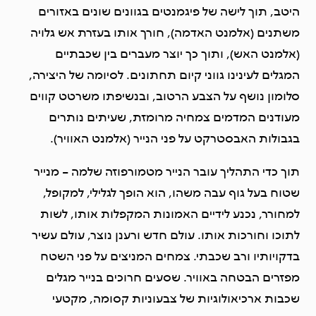
היטב, תוך לישה של פיגמנטים בגוונים שונים באזורים
משתנים (אלמנט האדמה), חורך אותו בעזרת אש גלויה
(אלמנט האש), ותוך כך יוצר מעברים בין שכבתיים
המגלים לעינינו גווני קיום תחתונים. לסיומה של היצירה,
סלומון נושף על הצבע הרטוב, ובנשיפתו משרטט קווים
מעודנים המדמים צמחיה מרומזת, שעיתים נותרים
בגבולות האבסטרקט על פני הנייר (אלמנט האוויר).
תוך כדי התהליך עובר הנייר מטמורפוזה שלמה – מנייר
שטוח בעל גוף עבה משהו, הוא הופך לגלילי, למקופל,
למחורר, נכנע לידיים האמונות המקפלות אותו, לשות
לתוכו וחורכות אותו. עולם חדש ורענן נוצר, עולם עשיר
בדקויותיו ורב שכבתי. צמחים המניצים על פני השטח
מפזרים הבטחה באוויר. שסעים חרוכים בנייר מגלים
שכבות ארכיאולוגיות של צבעוניות קסומה, מקטעי