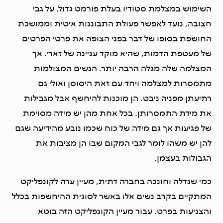
השימוש במצלמת סטודיו בעלת פורמט גדול, על גבי
חצובה, נועד לאפשר פעולת התבוננות איטית וממושכת
החושפת בסופו של דבר בפני הצופה את פרטי הפרטים
של מעטפת הדמות, שהיא מוקד עניינה של זארי. אך
המצלמה שלה מגלה הרבה יותר. הנשים המצולמות
מתמסרות למצלמה ויחד עם זאת היסוסן ואולי גם
רתיעתן מפניה ניבט. הן מוכנות להיחשף אבל מגבילות
את מידת התמסרותן. בכל אחת מהן יש מידה מסוימת
של פגיעות אך גם מידה של כוח שכמו נובע מהידיעה שגם
להן יש משהו לומר לגבי המקום שבו הן מציבות את
הגבולות בעצמן.
כמי שגדלה וחונכה בחברה דתית, מעיין ערה לקונפליקט
המתקיים בקרב נשים אלו באשר לסוגית ההיחשפות בכלל
והצניעות בפרט. עבור מעיין הקונפליקט הזה בוטא