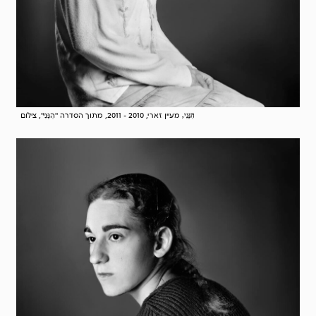
מעיין זארי, 2010 - 2011, מתוך הסדרה "הִנֵּנִי", צילום
הִנֵּנִי,