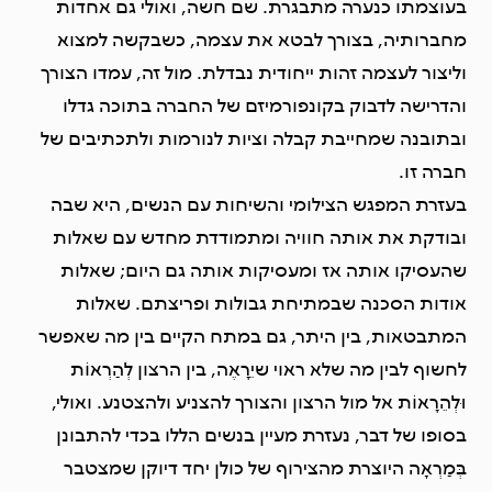
בעוצמתו כנערה מתבגרת. שם חשה, ואולי גם אחדות
מחברותיה, בצורך לבטא את עצמה, כשבקשה למצוא
וליצור לעצמה זהות ייחודית נבדלת. מול זה, עמדו הצורך
והדרישה לדבוק בקונפורמיזם של החברה בתוכה גדלו
ובתובנה שמחייבת קבלה וציות לנורמות ולתכתיבים של
חברה זו.
בעזרת המפגש הצילומי והשיחות עם הנשים, היא שבה
ובודקת את אותה חוויה ומתמודדת מחדש עם שאלות
שהעסיקו אותה אז ומעסיקות אותה גם היום; שאלות
אודות הסכנה שבמתיחת גבולות ופריצתם. שאלות
המתבטאות, בין היתר, גם במתח הקיים בין מה שאפשר
לחשוף לבין מה שלא ראוי שיֵרָאֶה, בין הרצון לְהַרְאוֹת
וּלְהֵרָאוֹת אל מול הרצון והצורך להצניע ולהצטנע. ואולי,
בסופו של דבר, נעזרת מעיין בנשים הללו בכדי להתבונן
בְּמַרְאָה היוצרת מהצירוף של כולן יחד דיוקן שמצטבר