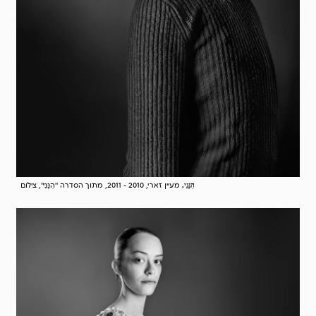
מעיין זארי, 2010 - 2011, מתוך הסדרה "הִנֵּנִי", צילום
הִנֵּנִי,