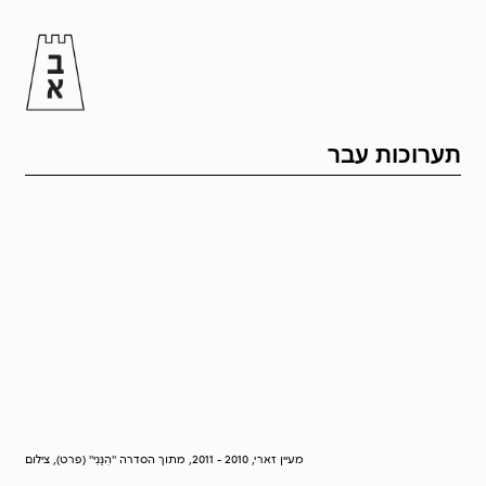
תערוכות עבר
מעיין זארי, 2010 - 2011, מתוך הסדרה "הִנֵּנִי" (פרט), צילום