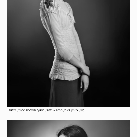
מעיין זארי, 2010 - 2011, מתוך הסדרה "הִנֵּנִי", צילום
הִנֵּנִי,