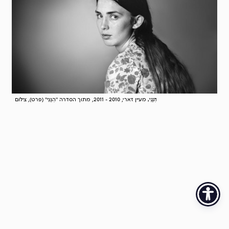
מעיין זארי, 2010 - 2011, מתוך הסדרה "הִנֵּנִי" (פרט), צילום
הִנֵּנִי,