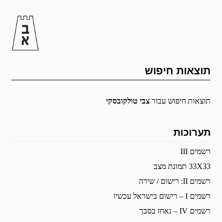
תוצאות חיפוש
תוצאות חיפוש עבור
צבי טולקובסקי
תערוכות
רשמים III
33X33 תמונת מצב
רשמים II: רישום / שירה
רשמים I – רישום בישראל עכשיו
רשמים IV – נאחז בסבך