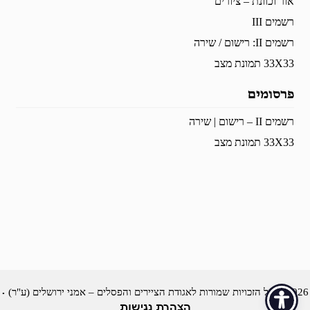
אור וכוונת – ציורים
רשמים III
רשמים II: רישום / שירה
33X33 תמונת מצב
פרסומים
רשמים II – רישום | שירה
33X33 תמונת מצב
·
2026 © כל הזכויות שמורות לאגודת הציירים והפסלים – אמני ירושלים (ע"ר)
הצהרת נגישות